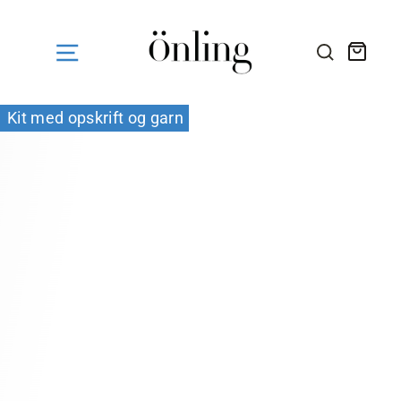
Fortsæt
til
indhold
Kurv
SØG HE
Kit med opskrift og garn