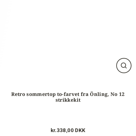
Luk
visnin
(esc)
Retro sommertop to-farvet fra Önling, No 12
strikkekit
kr.338,00 DKK
Normalpris
Tilbudspris