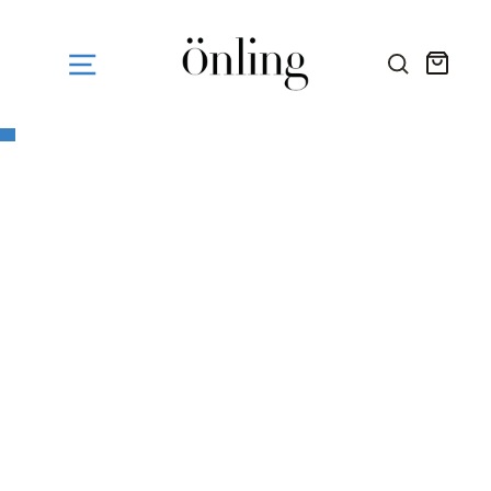
Fortsæt
til
indhold
Kurv
SØG HE