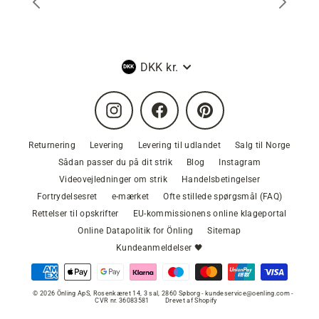
Valuta
DKK kr.
Instagram
Facebook
Pinterest
Returnering
Levering
Levering til udlandet
Salg til Norge
Sådan passer du på dit strik
Blog
Instagram
Videovejledninger om strik
Handelsbetingelser
Fortrydelsesret
e-mærket
Ofte stillede spørgsmål (FAQ)
Rettelser til opskrifter
EU-kommissionens online klageportal
Online Datapolitik for Önling
Sitemap
Kundeanmeldelser 🖤
© 2026 Önling ApS, Rosenkæret 14, 3 sal, 2860 Søborg - kundeservice@oenling.com -
CVR nr. 36083581
Drevet af Shopify