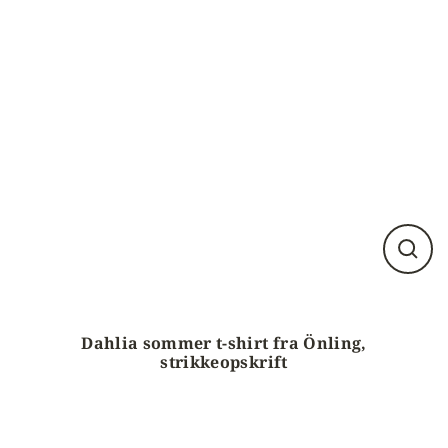
Luk
visnin
(esc)
Dahlia sommer t-shirt fra Önling,
strikkeopskrift