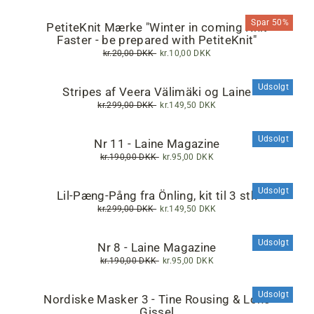
Spar 50%
PetiteKnit Mærke "Winter in coming Knit
Faster - be prepared with PetiteKnit"
Normalpris
kr.20,00 DKK
Tilbudspris
kr.10,00 DKK
Udsolgt
Stripes af Veera Välimäki og Laine
Normalpris
kr.299,00 DKK
Tilbudspris
kr.149,50 DKK
Udsolgt
Nr 11 - Laine Magazine
Normalpris
kr.190,00 DKK
Tilbudspris
kr.95,00 DKK
Udsolgt
Lil-Pæng-Pång fra Önling, kit til 3 stk
Normalpris
kr.299,00 DKK
Tilbudspris
kr.149,50 DKK
Udsolgt
Nr 8 - Laine Magazine
Normalpris
kr.190,00 DKK
Tilbudspris
kr.95,00 DKK
Udsolgt
Nordiske Masker 3 - Tine Rousing & Lone
Gissel