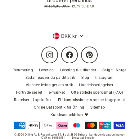
broderet penalhus
Normalpris
kr.159,00 DKK
Tilbudspris
kr.79,50 DKK
Valuta
DKK kr.
Instagram
Facebook
Pinterest
Returnering
Levering
Levering til udlandet
Salg til Norge
Sådan passer du på dit strik
Blog
Instagram
Videovejledninger om strik
Handelsbetingelser
Fortrydelsesret
e-mærket
Ofte stillede spørgsmål (FAQ)
Rettelser til opskrifter
EU-kommissionens online klageportal
Online Datapolitik for Önling
Sitemap
Kundeanmeldelser 🖤
© 2026 Önling ApS, Rosenkæret 14, 3 sal, 2860 Søborg - kundeservice@oenling.com -
CVR nr. 36083581
Drevet af Shopify