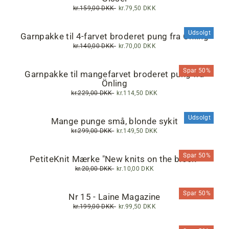
Normalpris
kr.159,00 DKK
Tilbudspris
kr.79,50 DKK
Udsolgt
Garnpakke til 4-farvet broderet pung fra Önling
Normalpris
kr.140,00 DKK
Tilbudspris
kr.70,00 DKK
Spar 50%
Garnpakke til mangefarvet broderet pung fra
Önling
Normalpris
kr.229,00 DKK
Tilbudspris
kr.114,50 DKK
Udsolgt
Mange punge små, blonde sykit
Normalpris
kr.299,00 DKK
Tilbudspris
kr.149,50 DKK
Spar 50%
PetiteKnit Mærke "New knits on the block"
Normalpris
kr.20,00 DKK
Tilbudspris
kr.10,00 DKK
Spar 50%
Nr 15 - Laine Magazine
Normalpris
kr.199,00 DKK
Tilbudspris
kr.99,50 DKK