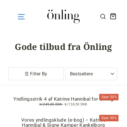
Fortsæt
til
indhold
Kurv
SØG HE
Gode tilbud fra Önling
Sortér
☰ Filter By
Spar 50%
Yndlingsstrik 4 af Katrine Hannibal for Önling
Normalpris
kr.249,00 DKK
Tilbudspris
kr.124,50 DKK
Spar 50%
Vores yndlingsklude (e-bog) – Katrine
Hannibal & Signe Kamper Kankelborg