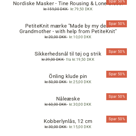
Spar 50%
Nordiske Masker - Tine Rousing & Lone Gissel
Normalpris
kr.159,00 DKK
Tilbudspris
kr.79,50 DKK
Spar 50%
PetiteKnit mærke "Made by my dear
Grandmother - with help from PetiteKnit"
Normalpris
kr.20,00 DKK
Tilbudspris
kr.10,00 DKK
Spar 50%
Sikkerhedsnål til tøj og strik
Normalpris
kr.39,00 DKK
Tilbudspris
fra
kr.19,50 DKK
Spar 50%
Önling klude pin
Normalpris
kr.50,00 DKK
Tilbudspris
kr.25,00 DKK
Spar 50%
Nåleæske
Normalpris
kr.60,00 DKK
Tilbudspris
kr.30,00 DKK
Spar 50%
Kobberlynlås, 12 cm
Normalpris
kr.30,00 DKK
Tilbudspris
kr.15,00 DKK