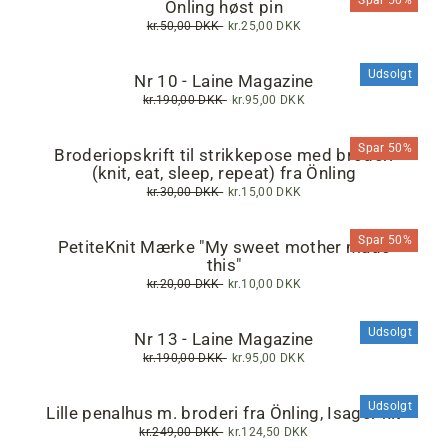
Spar 50%
Önling høst pin
Normalpris
kr.50,00 DKK
Tilbudspris
kr.25,00 DKK
Udsolgt
Nr 10 - Laine Magazine
Normalpris
kr.190,00 DKK
Tilbudspris
kr.95,00 DKK
Spar 50%
Broderiopskrift til strikkepose med broderi
(knit, eat, sleep, repeat) fra Önling
Normalpris
kr.30,00 DKK
Tilbudspris
kr.15,00 DKK
Spar 50%
PetiteKnit Mærke "My sweet mother made
this"
Normalpris
kr.20,00 DKK
Tilbudspris
kr.10,00 DKK
Udsolgt
Nr 13 - Laine Magazine
Normalpris
kr.190,00 DKK
Tilbudspris
kr.95,00 DKK
Udsolgt
Lille penalhus m. broderi fra Önling, Isager kit
Normalpris
kr.249,00 DKK
Tilbudspris
kr.124,50 DKK