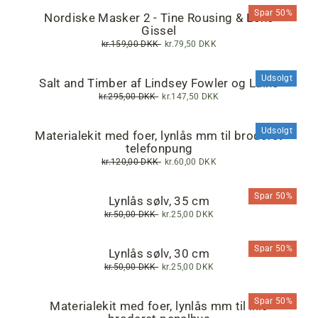
Spar 50%
Nordiske Masker 2 - Tine Rousing & Lone
Gissel
Normalpris
kr.159,00 DKK
Tilbudspris
kr.79,50 DKK
Udsolgt
Salt and Timber af Lindsey Fowler og Laine
Normalpris
kr.295,00 DKK
Tilbudspris
kr.147,50 DKK
Udsolgt
Materialekit med foer, lynlås mm til broderet
telefonpung
Normalpris
kr.120,00 DKK
Tilbudspris
kr.60,00 DKK
Spar 50%
Lynlås sølv, 35 cm
Normalpris
kr.50,00 DKK
Tilbudspris
kr.25,00 DKK
Spar 50%
Lynlås sølv, 30 cm
Normalpris
kr.50,00 DKK
Tilbudspris
kr.25,00 DKK
Spar 50%
Materialekit med foer, lynlås mm til lille