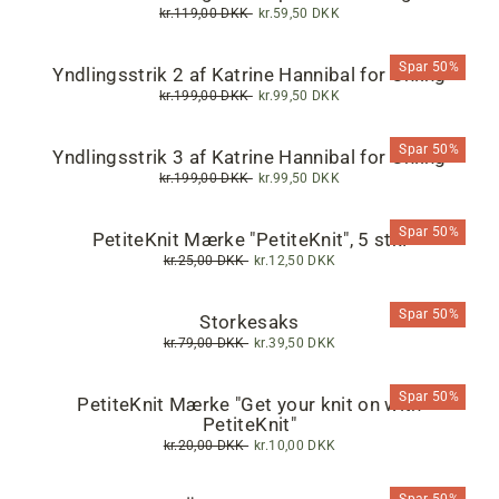
Normalpris
kr.119,00 DKK
Tilbudspris
kr.59,50 DKK
Spar 50%
Yndlingsstrik 2 af Katrine Hannibal for Önling
Normalpris
kr.199,00 DKK
Tilbudspris
kr.99,50 DKK
Spar 50%
Yndlingsstrik 3 af Katrine Hannibal for Önling
Normalpris
kr.199,00 DKK
Tilbudspris
kr.99,50 DKK
Spar 50%
PetiteKnit Mærke "PetiteKnit", 5 stk.
Normalpris
kr.25,00 DKK
Tilbudspris
kr.12,50 DKK
Spar 50%
Storkesaks
Normalpris
kr.79,00 DKK
Tilbudspris
kr.39,50 DKK
Spar 50%
PetiteKnit Mærke "Get your knit on with
PetiteKnit"
Normalpris
kr.20,00 DKK
Tilbudspris
kr.10,00 DKK