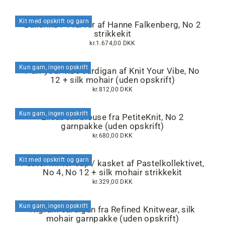
Kit med opskrift og garn
Ballerina i 4 farver af Hanne Falkenberg, No 2
strikkekit
kr.1.674,00 DKK
Kun garn, ingen opskrift
Puff your vibe cardigan af Knit Your Vibe, No
12 + silk mohair (uden opskrift)
kr.812,00 DKK
Kun garn, ingen opskrift
Elisabeth blouse fra PetiteKnit, No 2
garnpakke (uden opskrift)
kr.680,00 DKK
Kit med opskrift og garn
Pastel winter cap / kasket af Pastelkollektivet,
No 4, No 12 + silk mohair strikkekit
kr.329,00 DKK
Kun garn, ingen opskrift
Nigrum cardigan fra Refined Knitwear, silk
mohair garnpakke (uden opskrift)