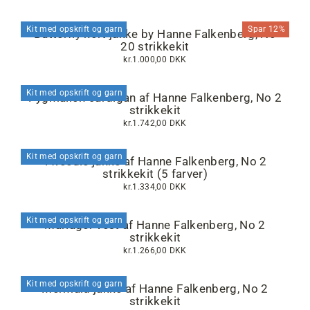
Kit med opskrift og garn
Spar 12%
Butterfly kort jakke by Hanne Falkenberg, No
20 strikkekit
kr.1.000,00 DKK
Kit med opskrift og garn
Pygmalion cardigan af Hanne Falkenberg, No 2
strikkekit
kr.1.742,00 DKK
Kit med opskrift og garn
Tweedie jakke af Hanne Falkenberg, No 2
strikkekit (5 farver)
kr.1.334,00 DKK
Kit med opskrift og garn
Mariager vest af Hanne Falkenberg, No 2
strikkekit
kr.1.266,00 DKK
Kit med opskrift og garn
Mermaid jakke af Hanne Falkenberg, No 2
strikkekit