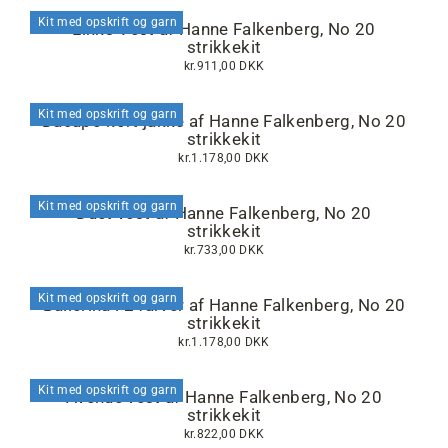
Kit med opskrift og garn
Links Vest af Hanne Falkenberg, No 20
strikkekit
kr.911,00 DKK
Kit med opskrift og garn
Dacapo kort jakke af Hanne Falkenberg, No 20
strikkekit
kr.1.178,00 DKK
Kit med opskrift og garn
Duet vest af Hanne Falkenberg, No 20
strikkekit
kr.733,00 DKK
Kit med opskrift og garn
Ballerina i 2 farver af Hanne Falkenberg, No 20
strikkekit
kr.1.178,00 DKK
Kit med opskrift og garn
Avenue vest af Hanne Falkenberg, No 20
strikkekit
kr.822,00 DKK