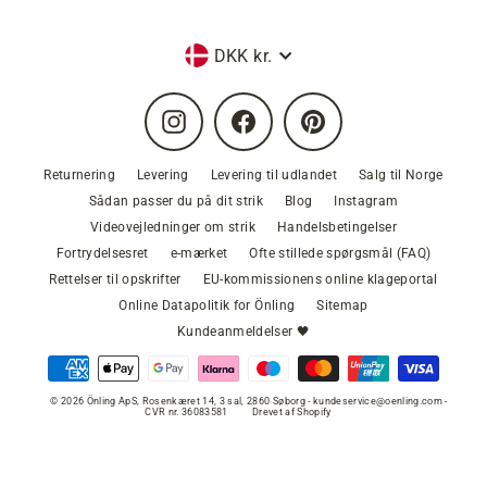
Valuta
DKK kr.
Instagram
Facebook
Pinterest
Returnering
Levering
Levering til udlandet
Salg til Norge
Sådan passer du på dit strik
Blog
Instagram
Videovejledninger om strik
Handelsbetingelser
Fortrydelsesret
e-mærket
Ofte stillede spørgsmål (FAQ)
Rettelser til opskrifter
EU-kommissionens online klageportal
Online Datapolitik for Önling
Sitemap
Kundeanmeldelser 🖤
© 2026 Önling ApS, Rosenkæret 14, 3 sal, 2860 Søborg - kundeservice@oenling.com -
CVR nr. 36083581
Drevet af Shopify