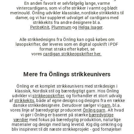
En anden favorit er selvfølgelig lange, varme
vintercardigans, som vi ofte strikker i varmt og blødt
merinould. Önling udvikler klassiske, nordiske strikkekits til
damer, og vi har suppleret udvalget af cardigans med
strikkekits fra andre designere bl.a.
PetiteKnit
,
Plummum
og
Helga Isager
.
Alle strikkedesigns fra Önling kan også købes om
løsopskrifter, der leveres som en digital opskrift i PDF
format straks efter købet, se
vores
cardigan
strikkeopskrifter her
.
Mere fra Önlings strikkeunivers
Önling er et komplet strikkeunivers med strikdesign i
klassisk, Nordisk stil og bæredygtigt garn. Hos Önling
udvikler vi
strikkeopskrifter
, og forhandler et stort udvalg
af
strikkekits
, både af egne designs og designs fra en række
danske strikkedesignere. Derudover sælger vi
garn
, bl.a.
vores linje af bæredygtigt produceret
Önling garn
. Alt hvad
vi gør i Önling er baseret på stærke
bæredygtige
værdier
med fokus på bæredygtig produktion, naturlige
materialer og design med lang levetid. Kig dig omkring og
bliv inspireret til dit næste strikkeprojekt - god fornøjelse!