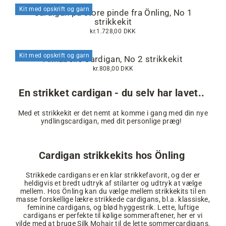
Kit med opskrift og garn
Cardigan på store pinde fra Önling, No 1
strikkekit
kr.1.728,00 DKK
Kit med opskrift og garn
Annabelle Cardigan, No 2 strikkekit
kr.808,00 DKK
En strikket cardigan - du selv har lavet..
Med et strikkekit er det nemt at komme i gang med din nye
yndlingscardigan, med dit personlige præg!
Cardigan strikkekits hos Önling
Strikkede cardigans er en klar strikkefavorit, og der er
heldigvis et bredt udtryk af stilarter og udtryk at vælge
mellem. Hos Önling kan du vælge mellem strikkekits til en
masse forskellige lækre strikkede cardigans, bl.a. klassiske,
feminine cardigans, og blød hyggestrik. Lette, luftige
cardigans er perfekte til kølige sommeraftener, her er vi
vilde med at bruge Silk Mohair til de lette sommercardigans.