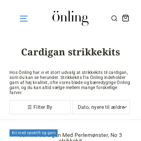
Fortsæt
til
indhold
Kurv
SØG HE
Cardigan strikkekits
Hos Önling har vi et stort udvalg at strikkekits til cardigan,
som du kan se herunder. Strikkekits fra Önling indeholder
garn af høj kvalitet, ofte vores bløde og bæredygtige Önling
garn, og du kan altid vælge mellem mange forskellige
farver.
Sortér
☰ Filter By
Kit med opskrift og garn
Camille Cardigan Med Perlemønster, No 3
strikkekit