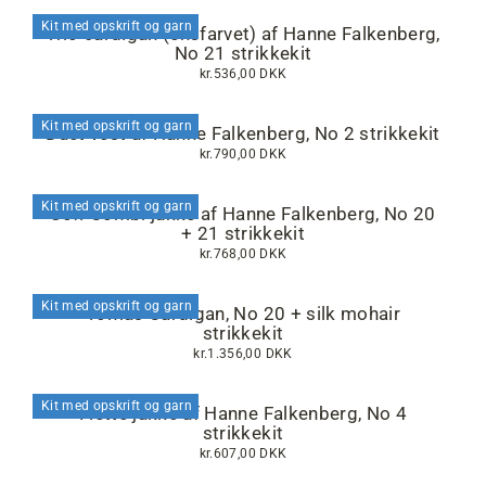
Kit med opskrift og garn
Trio cardigan (ensfarvet) af Hanne Falkenberg,
No 21 strikkekit
kr.536,00 DKK
Kit med opskrift og garn
Duet vest af Hanne Falkenberg, No 2 strikkekit
kr.790,00 DKK
Kit med opskrift og garn
Sofi-Combi jakke af Hanne Falkenberg, No 20
+ 21 strikkekit
kr.768,00 DKK
Kit med opskrift og garn
Tomas Cardigan, No 20 + silk mohair
strikkekit
kr.1.356,00 DKK
Kit med opskrift og garn
Flette jakke af Hanne Falkenberg, No 4
strikkekit
kr.607,00 DKK