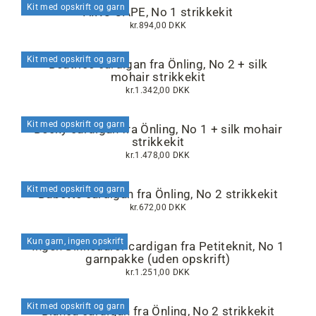
Kit med opskrift og garn
AIKO CAPE, No 1 strikkekit
kr.894,00 DKK
Kit med opskrift og garn
Beatrice cardigan fra Önling, No 2 + silk
mohair strikkekit
kr.1.342,00 DKK
Kit med opskrift og garn
Becky cardigan fra Önling, No 1 + silk mohair
strikkekit
kr.1.478,00 DKK
Kit med opskrift og garn
Babette cardigan fra Önling, No 2 strikkekit
kr.672,00 DKK
Kun garn, ingen opskrift
Ingen Dikkedarer cardigan fra Petiteknit, No 1
garnpakke (uden opskrift)
kr.1.251,00 DKK
Kit med opskrift og garn
Bianca cardigan fra Önling, No 2 strikkekit