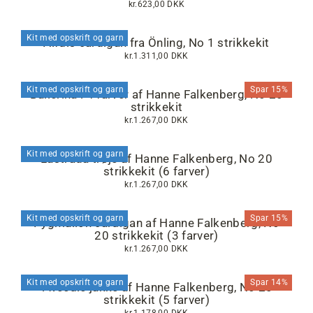
kr.623,00 DKK
Kit med opskrift og garn
Alfdis cardigan fra Önling, No 1 strikkekit
kr.1.311,00 DKK
Kit med opskrift og garn
Spar 15%
Ballerina i 4 farver af Hanne Falkenberg, No 20
strikkekit
kr.1.267,00 DKK
Kit med opskrift og garn
Lastrada trøje af Hanne Falkenberg, No 20
strikkekit (6 farver)
kr.1.267,00 DKK
Kit med opskrift og garn
Spar 15%
Pygmalion cardigan af Hanne Falkenberg, No
20 strikkekit (3 farver)
kr.1.267,00 DKK
Kit med opskrift og garn
Spar 14%
Tweedie jakke af Hanne Falkenberg, No 20
strikkekit (5 farver)