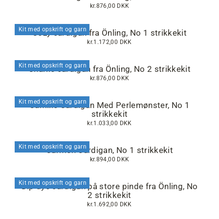
kr.876,00 DKK
Kit med opskrift og garn
Cozy cardigan fra Önling, No 1 strikkekit
kr.1.172,00 DKK
Kit med opskrift og garn
Charlie cardigan fra Önling, No 2 strikkekit
kr.876,00 DKK
Kit med opskrift og garn
Camille Cardigan Med Perlemønster, No 1
strikkekit
kr.1.033,00 DKK
Kit med opskrift og garn
Carmen Cardigan, No 1 strikkekit
kr.894,00 DKK
Kit med opskrift og garn
Dip dye cardigan på store pinde fra Önling, No
2 strikkekit
kr.1.692,00 DKK