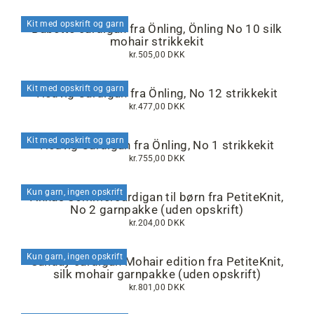
Kit med opskrift og garn
Babette cardigan fra Önling, Önling No 10 silk
mohair strikkekit
kr.505,00 DKK
Kit med opskrift og garn
Hedvig Cardigan fra Önling, No 12 strikkekit
kr.477,00 DKK
Kit med opskrift og garn
Hedvig Cardigan fra Önling, No 1 strikkekit
kr.755,00 DKK
Kun garn, ingen opskrift
Annas Sommercardigan til børn fra PetiteKnit,
No 2 garnpakke (uden opskrift)
kr.204,00 DKK
Kun garn, ingen opskrift
Sunday cardigan Mohair edition fra PetiteKnit,
silk mohair garnpakke (uden opskrift)
kr.801,00 DKK