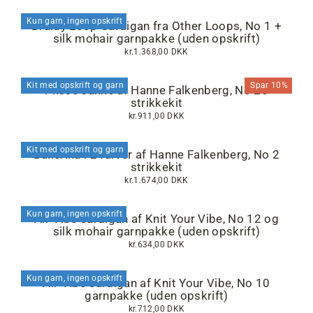
Kun garn, ingen opskrift
Braidy Loop Cardigan fra Other Loops, No 1 +
silk mohair garnpakke (uden opskrift)
kr.1.368,00 DKK
Kit med opskrift og garn
Spar 10%
Plissé Jakke af Hanne Falkenberg, No 20
strikkekit
kr.911,00 DKK
Kit med opskrift og garn
Ballerina i 2 farver af Hanne Falkenberg, No 2
strikkekit
kr.1.674,00 DKK
Kun garn, ingen opskrift
Air Vibe cardigan af Knit Your Vibe, No 12 og
silk mohair garnpakke (uden opskrift)
kr.634,00 DKK
Kun garn, ingen opskrift
Air Vibe cardigan af Knit Your Vibe, No 10
garnpakke (uden opskrift)
kr.712,00 DKK