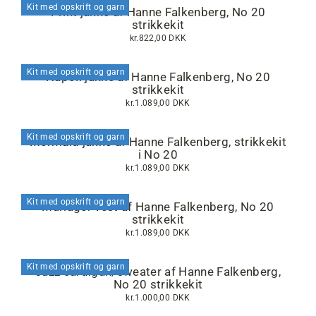
Kit med opskrift og garn
Print jakke af Hanne Falkenberg, No 20
strikkekit
kr.822,00 DKK
Kit med opskrift og garn
Napoli jakke af Hanne Falkenberg, No 20
strikkekit
kr.1.089,00 DKK
Kit med opskrift og garn
Mermaid jakke af Hanne Falkenberg, strikkekit
i No 20
kr.1.089,00 DKK
Kit med opskrift og garn
Mariager vest af Hanne Falkenberg, No 20
strikkekit
kr.1.089,00 DKK
Kit med opskrift og garn
Jazz cardigan/sweater af Hanne Falkenberg,
No 20 strikkekit
kr.1.000,00 DKK