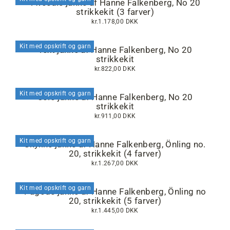
Tweedie jakke af Hanne Falkenberg, No 20
strikkekit (3 farver)
kr.1.178,00 DKK
Kit med opskrift og garn
Text jakke af Hanne Falkenberg, No 20
strikkekit
kr.822,00 DKK
Kit med opskrift og garn
Solo jakke af Hanne Falkenberg, No 20
strikkekit
kr.911,00 DKK
Kit med opskrift og garn
Skyline jakke af Hanne Falkenberg, Önling no.
20, strikkekit (4 farver)
kr.1.267,00 DKK
Kit med opskrift og garn
Pagode jakke af Hanne Falkenberg, Önling no
20, strikkekit (5 farver)
kr.1.445,00 DKK