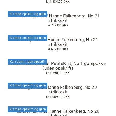
kr.1.334,00 DKK
Kit med opskrift og garn
Trio cardigan af Hanne Falkenberg, No 21
strikkekit
kr.749,00 DKK
Kit med opskrift og garn
Flette jakke af Hanne Falkenberg, No 21
strikkekit
kr.607,00 DKK
Kun garn, ingen opskrift
November Jakke af PetiteKnit, No 1 garnpakke
(uden opskrift)
kr.1.390,00 DKK
Kit med opskrift og garn
Diva jakke af Hanne Falkenberg, No 20
strikkekit
kr.1.089,00 DKK
Kit med opskrift og garn
Silhuet jakke af Hanne Falkenberg, No 20
strikkekit