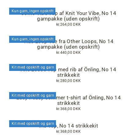
Kun garn, ingen opskrift
Como Vibe Top af Knit Your Vibe, No 14
garnpakke (uden opskrift)
kr.264,00 DKK
Kun garn, ingen opskrift
Tide Loop Tee fra Other Loops, No 14
garnpakke (uden opskrift)
kr.440,00 DKK
Kit med opskrift og garn
Ane Loose Top med rib af Önling, No 14
strikkekit
kr.280,00 DKK
Kit med opskrift og garn
Easy Peasy Sommer t-shirt af Önling, No 14
strikkekit
kr.368,00 DKK
Kit med opskrift og garn
Iris Top, No 14 strikkekit
kr.368,00 DKK