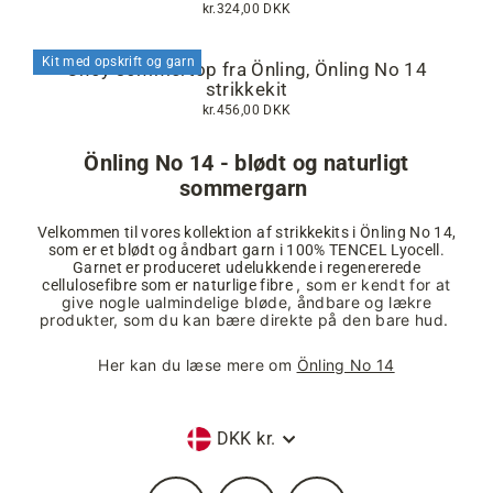
kr.324,00 DKK
Kit med opskrift og garn
Ohoy sommertop fra Önling, Önling No 14
strikkekit
kr.456,00 DKK
Önling No 14 - blødt og naturligt
sommergarn
Velkommen til vores kollektion af strikkekits i Önling No 14,
som er et blødt og åndbart garn i 100% TENCEL Lyocell.
Garnet er produceret udelukkende i regenererede
, som er kendt for at
cellulosefibre som er naturlige fibre
give nogle ualmindelige bløde, åndbare og lækre
produkter, som du kan bære direkte på den bare hud.
Her kan du læse mere om
Önling No 14
Valuta
DKK kr.