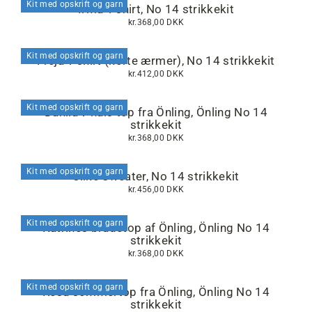
Kit med opskrift og garn
Irma T-shirt, No 14 strikkekit
kr.368,00 DKK
Kit med opskrift og garn
Freja T-shirt (korte ærmer), No 14 strikkekit
kr.412,00 DKK
Kit med opskrift og garn
Dahlia v-hals top fra Önling, Önling No 14
strikkekit
kr.368,00 DKK
Kit med opskrift og garn
Silke Sweater, No 14 strikkekit
kr.456,00 DKK
Kit med opskrift og garn
Katrines brudetop af Önling, Önling No 14
strikkekit
kr.368,00 DKK
Kit med opskrift og garn
Rēsu sommertop fra Önling, Önling No 14
strikkekit