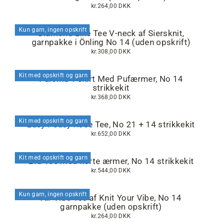
kr.264,00 DKK
Kun garn, ingen opskrift
Diamond Line Tee V-neck af Siersknit,
garnpakke i Önling No 14 (uden opskrift)
kr.308,00 DKK
Kit med opskrift og garn
Paloma T-shirt Med Pufærmer, No 14
strikkekit
kr.368,00 DKK
Kit med opskrift og garn
Easy Peasy Rose Tee, No 21 + 14 strikkekit
kr.652,00 DKK
Kit med opskrift og garn
Eva Tee med korte ærmer, No 14 strikkekit
kr.544,00 DKK
Kun garn, ingen opskrift
Air Vibe Tee af Knit Your Vibe, No 14
garnpakke (uden opskrift)
kr.264,00 DKK