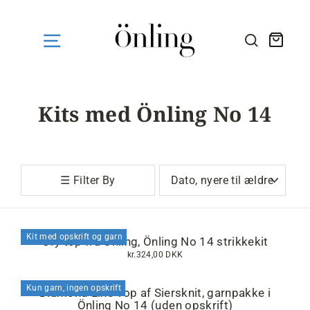
Fortsæt
til
indhold
Kurv
SØG HE
Kits med Önling No 14
Sortér
☰ Filter By
Kit med opskrift og garn
Gry top fra Önling, Önling No 14 strikkekit
kr.324,00 DKK
Kun garn, ingen opskrift
Diamond Line Top af Siersknit, garnpakke i
Önling No 14 (uden opskrift)