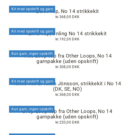
Kit med opskrift og garn
Edith Top, No 14 strikkekit
kr.368,00 DKK
Kit med opskrift og garn
Elina Top, Önling No 14 strikkekit
kr.192,00 DKK
Kun garn, ingen opskrift
Tide Loop top fra Other Loops, No 14
garnpakke (uden opskrift)
kr.308,00 DKK
Kit med opskrift og garn
Rikke Tee af Rikke Jönsson, strikkekit i No 14
(DK, SE, NO)
kr.368,00 DKK
Kun garn, ingen opskrift
Drop Loop top fra Other Loops, No 14
garnpakke (uden opskrift)
kr.220,00 DKK