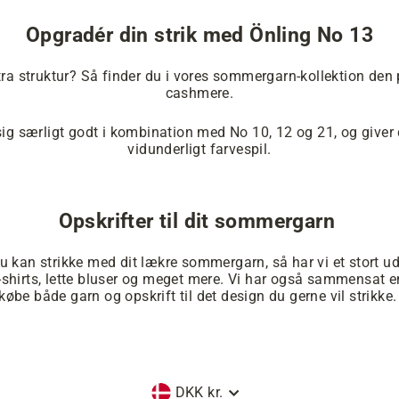
Opgradér din strik med Önling No 13
tra struktur? Så finder du i vores sommergarn-kollektion den 
cashmere.
ig særligt godt i kombination med No 10, 12 og 21, og giver d
vidunderligt farvespil.
Opskrifter til dit sommergarn
 du kan strikke med dit lækre sommergarn, så har vi et stort u
T-shirts, lette bluser og meget mere. Vi har også sammensat
købe både garn og opskrift til det design du gerne vil strikke
Valuta
DKK kr.