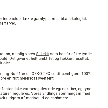
r indeholder lækre garntyper med bl.a. økologisk
erfarver.
ination, nemlig vores
Silkekit
som består af tre tynde
ld. Det giver et helt unikt, let og lækkert resultat,
kjoler.
Önling No 21 er en OEKO-TEX certificeret garn, 100%
re en flot meleret farveeffekt.
ar fantastiske varmeregulerende egenskaber, og tynd
eraturen reguleres. Vores yndlings sommergarn med
blødt uldgarn af merinould og cashmere.