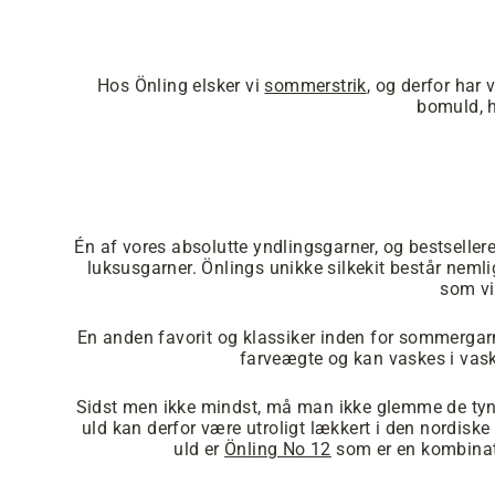
Hos Önling elsker vi
sommerstrik
, og derfor har
bomuld, 
Én af vores absolutte yndlingsgarner, og bestseller
luksusgarner. Önlings unikke silkekit består nemlig 
som vi
En anden favorit og klassiker inden for sommerga
farveægte og kan vaskes i vask
Sidst men ikke mindst, må man ikke glemme de ty
uld kan derfor være utroligt lækkert i den nordi
uld er
Önling No 12
som er en kombinat