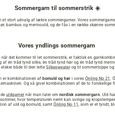
Sommergarn til sommerstrik ☀️
 vi et stort udvalg af lækre sommergarner. Vores sommergarne
hør, bambus og merinould, og de fås i en række skønne somm
Vores yndlings sommergarn
e når det kommer til let sommerstrik, er faktisk en garnkomb
af én tråd tynd silke, én tråd tynd hør og én tråd tynd merinou
 elsker både til den lette
Silkesweater
og til sommertoppe og 
rn er kombinationen af
bomuld og hør
i vores
Önling No 21
. 
emaskinen. Og så giver kombinationen af de to forskellige fib
nde
uldgarner
når man taler om
nordisk sommergarn
. Uld h
ske sommer, hvor temperaturen nemt kan svinge og kropstemp
ion af uld og bomuld, samt
Önling No 11
, som er et tyndt, 