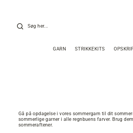
Fortsæt
til
indhold
SØG HER
Søg her...
GARN
STRIKKEKITS
OPSKRI
Gå på opdagelse i vores sommergarn til dit sommerstri
sommerlige garner i alle regnbuens farver. Brug dem t
sommeraftener.