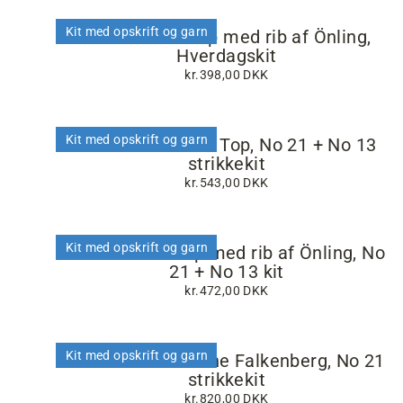
Kit med opskrift og garn
Ane Sommertop med rib af Önling,
Hverdagskit
kr.398,00 DKK
Kit med opskrift og garn
Esthers Stribede Top, No 21 + No 13
strikkekit
kr.543,00 DKK
Kit med opskrift og garn
Ane Sommertop med rib af Önling, No
21 + No 13 kit
kr.472,00 DKK
Kit med opskrift og garn
Vivi bluse af Hanne Falkenberg, No 21
strikkekit
kr.820,00 DKK