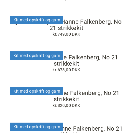
Kit med opskrift og garn
Pyramide trøje af Hanne Falkenberg, No
21 strikkekit
kr.749,00 DKK
Kit med opskrift og garn
Stil bluse af Hanne Falkenberg, No 21
strikkekit
kr.678,00 DKK
Kit med opskrift og garn
Blues vest af Hanne Falkenberg, No 21
strikkekit
kr.820,00 DKK
Kit med opskrift og garn
Mikko t-shirt af Hanne Falkenberg, No 21