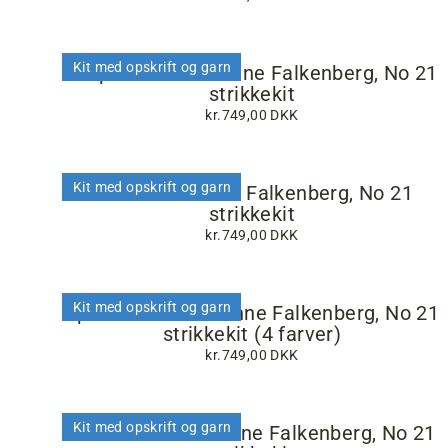
Kit med opskrift og garn
Strips bluse af Hanne Falkenberg, No 21
strikkekit
kr.749,00 DKK
Kit med opskrift og garn
Zikzak af Hanne Falkenberg, No 21
strikkekit
kr.749,00 DKK
Kit med opskrift og garn
Ypsilon vest af Hanne Falkenberg, No 21
strikkekit (4 farver)
kr.749,00 DKK
Kit med opskrift og garn
Bellis bluse af Hanne Falkenberg, No 21