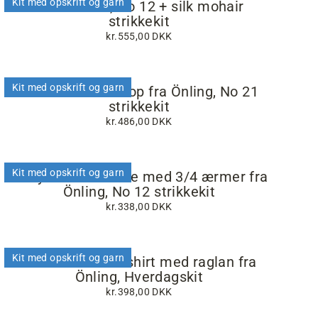
Kit med opskrift og garn
Irma T-shirt, No 12 + silk mohair
strikkekit
kr.555,00 DKK
Kit med opskrift og garn
Stribet sommertop fra Önling, No 21
strikkekit
kr.486,00 DKK
Kit med opskrift og garn
Evelyn stribet bluse med 3/4 ærmer fra
Önling, No 12 strikkekit
kr.338,00 DKK
Kit med opskrift og garn
Vera Sommer t-shirt med raglan fra
Önling, Hverdagskit
kr.398,00 DKK