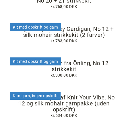
No 20 + 21 strikkekit
kr.768,00 DKK
Kit med opskrift og garn
Easy Peasy Chunky Cardigan, No 12 +
silk mohair strikkekit (2 farver)
kr.783,00 DKK
Kit med opskrift og garn
Dervish sweater fra Önling, No 12
strikkekit
kr.338,00 DKK
Kun garn, ingen opskrift
Air Vibe cardigan af Knit Your Vibe, No
12 og silk mohair garnpakke (uden
opskrift)
kr.634,00 DKK