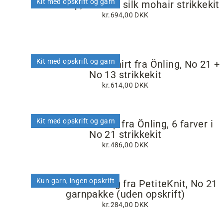
Kit med opskrift og garn
Celina Top, No 12 + silk mohair strikkekit
kr.694,00 DKK
Kit med opskrift og garn
Dahlia sommer t-shirt fra Önling, No 21 +
No 13 strikkekit
kr.614,00 DKK
Kit med opskrift og garn
Retro sommertop fra Önling, 6 farver i
No 21 strikkekit
kr.486,00 DKK
Kun garn, ingen opskrift
French Market Bag fra PetiteKnit, No 21
garnpakke (uden opskrift)
kr.284,00 DKK