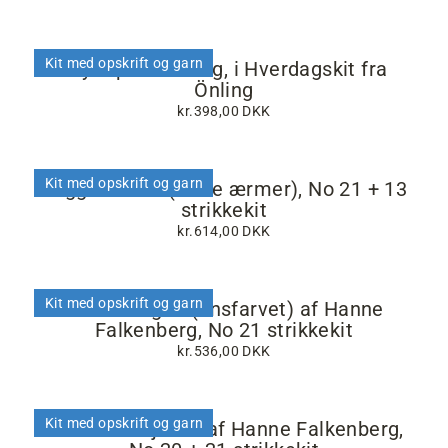
Kit med opskrift og garn
Gry top fra Önling, i Hverdagskit fra
Önling
kr.398,00 DKK
Kit med opskrift og garn
Frigga V-hals (korte ærmer), No 21 + 13
strikkekit
kr.614,00 DKK
Kit med opskrift og garn
Trio cardigan (ensfarvet) af Hanne
Falkenberg, No 21 strikkekit
kr.536,00 DKK
Kit med opskrift og garn
Sofi-Combi jakke af Hanne Falkenberg,