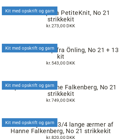
Kit med opskrift og garn
Kumulus Top fra PetiteKnit, No 21
strikkekit
kr.273,00 DKK
Kit med opskrift og garn
Katrines brudetop fra Önling, No 21 + 13
kit
kr.543,00 DKK
Kit med opskrift og garn
Steps vest af Hanne Falkenberg, No 21
strikkekit
kr.749,00 DKK
Kit med opskrift og garn
Studio trøje med 3/4 lange ærmer af
Hanne Falkenberg, No 21 strikkekit
kr.820,00 DKK