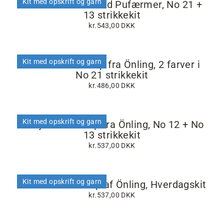
Kit med opskrift og garn
Paloma T-shirt Med Pufærmer, No 21 +
13 strikkekit
kr.543,00 DKK
Kit med opskrift og garn
Retro sommertop fra Önling, 2 farver i
No 21 strikkekit
kr.486,00 DKK
Kit med opskrift og garn
Ohoy sommertop fra Önling, No 12 + No
13 strikkekit
kr.537,00 DKK
Kit med opskrift og garn
Katrines brudetop af Önling, Hverdagskit
kr.537,00 DKK