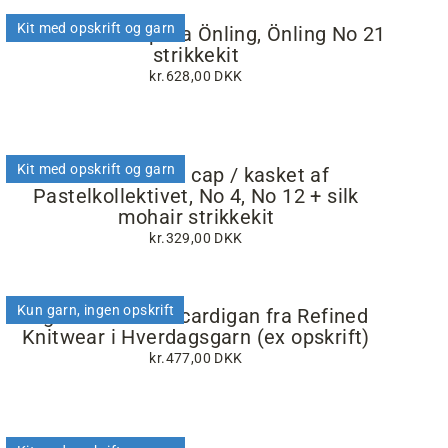
Kit med opskrift og garn
Dahlia v-hals top fra Önling, Önling No 21
strikkekit
kr.628,00 DKK
Kit med opskrift og garn
Pastel winter cap / kasket af
Pastelkollektivet, No 4, No 12 + silk
mohair strikkekit
kr.329,00 DKK
Kun garn, ingen opskrift
Nigrum sommer cardigan fra Refined
Knitwear i Hverdagsgarn (ex opskrift)
kr.477,00 DKK