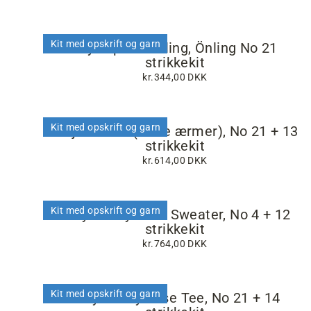
Kit med opskrift og garn
Gry Top fra Önling, Önling No 21
strikkekit
kr.344,00 DKK
Kit med opskrift og garn
Freja T-shirt (korte ærmer), No 21 + 13
strikkekit
kr.614,00 DKK
Kit med opskrift og garn
Easy Peasy Rose Sweater, No 4 + 12
strikkekit
kr.764,00 DKK
Kit med opskrift og garn
Easy Peasy Rose Tee, No 21 + 14