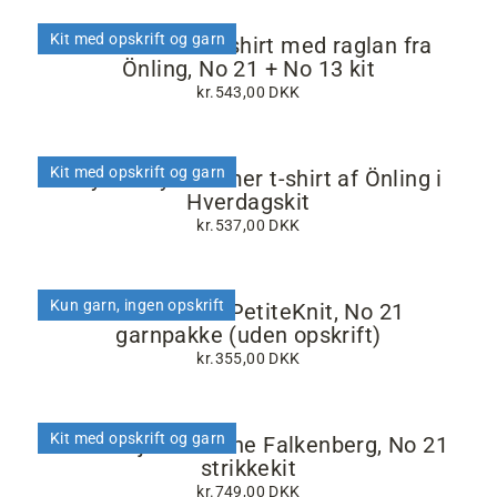
Kit med opskrift og garn
Vera Sommer t-shirt med raglan fra
Önling, No 21 + No 13 kit
kr.543,00 DKK
Kit med opskrift og garn
Easy Peasy Sommer t-shirt af Önling i
Hverdagskit
kr.537,00 DKK
Kun garn, ingen opskrift
Anker Tee af PetiteKnit, No 21
garnpakke (uden opskrift)
kr.355,00 DKK
Kit med opskrift og garn
Twist trøje af Hanne Falkenberg, No 21
strikkekit
kr.749,00 DKK