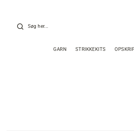
Fortsæt
til
indhold
SØG HER
Søg her...
GARN
STRIKKEKITS
OPSKRI