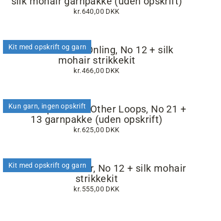
silk mohair garnpakke (uden opskrift)
kr.640,00 DKK
Kit med opskrift og garn
Telma Tee fra Önling, No 12 + silk
mohair strikkekit
kr.466,00 DKK
Kun garn, ingen opskrift
Tide Loop Tee fra Other Loops, No 21 +
13 garnpakke (uden opskrift)
kr.625,00 DKK
Kit med opskrift og garn
Emmeline Sweater, No 12 + silk mohair
strikkekit
kr.555,00 DKK