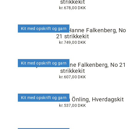
strikkekit
kr.678,00 DKK
Kit med opskrift og garn
Konfetti tunika af Hanne Falkenberg, No
21 strikkekit
kr.749,00 DKK
Kit med opskrift og garn
Flette jakke af Hanne Falkenberg, No 21
strikkekit
kr.607,00 DKK
Kit med opskrift og garn
Dahlia sweater fra Önling, Hverdagskit
kr.537,00 DKK