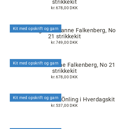
strikkekit
kr.678,00 DKK
Kit med opskrift og garn
Trio cardigan af Hanne Falkenberg, No
21 strikkekit
kr.749,00 DKK
Kit med opskrift og garn
Bits bluse af Hanne Falkenberg, No 21
strikkekit
kr.678,00 DKK
Kit med opskrift og garn
Viola sweater fra Önling i Hverdagskit
kr.537,00 DKK