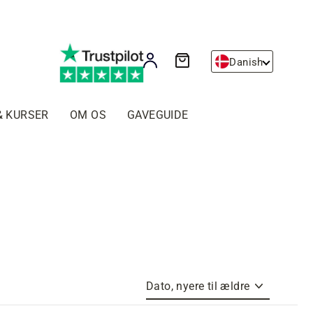
Kurv
Log ind
Danish
& KURSER
OM OS
GAVEGUIDE
Sortér