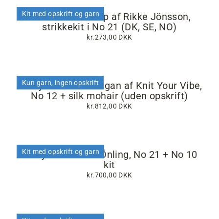
Kit med opskrift og garn
Rikke Sommertop af Rikke Jönsson,
strikkekit i No 21 (DK, SE, NO)
kr.273,00 DKK
Kun garn, ingen opskrift
Puff your vibe cardigan af Knit Your Vibe,
No 12 + silk mohair (uden opskrift)
kr.812,00 DKK
Kit med opskrift og garn
Emily sweater af Önling, No 21 + No 10
kit
kr.700,00 DKK