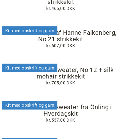
strikkekit
kr.465,00 DKK
Kit med opskrift og garn
Lido slå-om trøje af Hanne Falkenberg,
No 21 strikkekit
kr.607,00 DKK
Kit med opskrift og garn
Gudrun Færøsk Sweater, No 12 + silk
mohair strikkekit
kr.705,00 DKK
Kit med opskrift og garn
Frk. Vintertwist sweater fra Önling i
Hverdagskit
kr.537,00 DKK