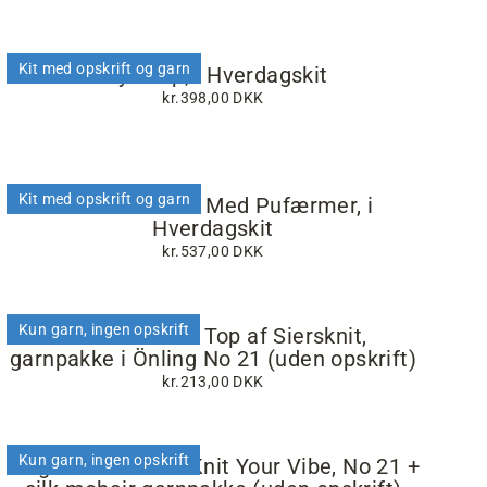
Kit med opskrift og garn
Fryd Top, i Hverdagskit
kr.398,00 DKK
Kit med opskrift og garn
Paloma T-shirt Med Pufærmer, i
Hverdagskit
kr.537,00 DKK
Kun garn, ingen opskrift
Diamond Line Top af Siersknit,
garnpakke i Önling No 21 (uden opskrift)
kr.213,00 DKK
Kun garn, ingen opskrift
Mega Vibe Tee af Knit Your Vibe, No 21 +