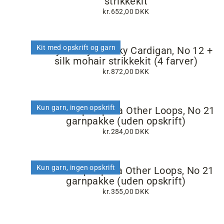
strikkekit
kr.652,00 DKK
Kit med opskrift og garn
Easy Peasy Chunky Cardigan, No 12 +
silk mohair strikkekit (4 farver)
kr.872,00 DKK
Kun garn, ingen opskrift
Twist Loop Top fra Other Loops, No 21
garnpakke (uden opskrift)
kr.284,00 DKK
Kun garn, ingen opskrift
Lined Loop top fra Other Loops, No 21
garnpakke (uden opskrift)
kr.355,00 DKK