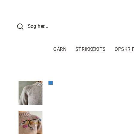
Fortsæt
til
indhold
SØG HER
Søg her...
GARN
STRIKKEKITS
OPSKRI