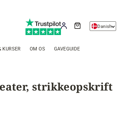
Kurv
Log ind
Danish
& KURSER
OM OS
GAVEGUIDE
eater, strikkeopskrift