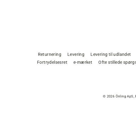
Returnering
Levering
Levering til udlandet
Fortrydelsesret
e-mærket
Ofte stillede spør
© 2026 Önling ApS, 
Ca