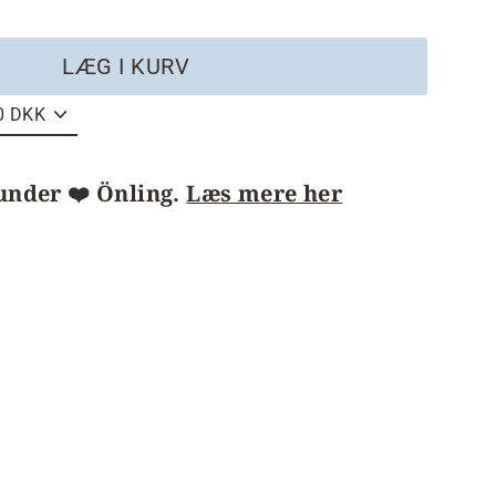
LÆG I KURV
under ❤️ Önling.
Læs mere her