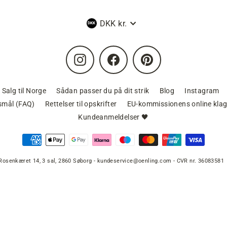
Valuta
DKK kr.
Instagram
Facebook
Pinterest
Salg til Norge
Sådan passer du på dit strik
Blog
Instagram
gsmål (FAQ)
Rettelser til opskrifter
EU-kommissionens online klag
Kundeanmeldelser 🖤
Rosenkæret 14, 3 sal, 2860 Søborg - kundeservice@oenling.com - CVR nr. 36083581
rol Sweater, strikkeopskrift
k