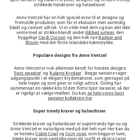
strikkede halskraver og halsedisser.
Anne Ventzel har en helt speciel evne til at designe og
fremstille produkter, som får et ekslusivt men samtidig
blødt og vamset udtryk. Vi er vilde med dem og kan slet ikke
vente med at strikke blandt andet
Ribbed jumper
, den
hyggelige
Cardi Cocoon
og den helt nye
Badger and
Bloom
med det flotte Islandske bærestykke.
Populære designs fra Anne Ventzel
Anne Ventzel er nok allermest kendt for hendes designs
'
Spot sweater
' og '
Kulørte Krydser
'. Begge sweatre tager
udgangspunkt i et elegant krydsmønster, som gentages på
hele trøjen og som giver et roligt udtryk. Önling har
sammensat en række kits til den flotte Spot sweater, så der
er rigeligt at vælge imellem. Du kan
se hele vores Spot
sweater kollektion her
Super trendy kraver og halsedisser
Strikkede kraver og halsedisser er supertrendy lige nu og
Anne Ventzel er naturligvis med på det helt nye! Her kan du
se hendes
Cable Cowl
og
Cozy cowl
, som begge er lune,
bløde kraver som samtidig giver dit outfit et ekstra twist.