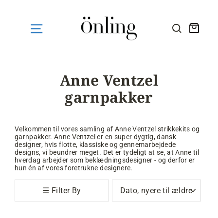
Fortsæt
til
indhold
Kurv
SØG HE
Anne Ventzel
garnpakker
Velkommen til vores samling af Anne Ventzel strikkekits og
garnpakker. Anne Ventzel er en super dygtig, dansk
designer, hvis flotte, klassiske og gennemarbejdede
designs, vi beundrer meget. Det er tydeligt at se, at Anne til
hverdag arbejder som beklædningsdesigner - og derfor er
hun én af vores foretrukne designere.
Sortér
☰ Filter By