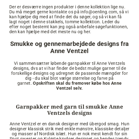
Der er desværre ingen produkter i denne kollektion lige nu.
Du må meget gerne kontakte os på info@oenling.com, så vi
kan hjælpe dig med at finde det du søger, og så vi kan få
lagt noget i denne stakkels, tomme kollektion. Leder du
efter noget bestemt kan jeg også anbefale søgefunktionen,
den kan hjælpe med det meste nu og her.
Smukke og gennemarbejdede designs fra
Anne Ventzel
Vi sammensætter løbende garnpakker til Anne Ventzels
designs, dvs at vi har finder de bedst mulige garner til de
forskellige designs og udregnet de passende mængder for
dig - du skal blot vælge størrelse og farve på
garnet.
Opskriften skal du fremover købe hos Anne
Ventzel selv.
Garnpakker med garn til smukke Anne
Ventzels designs
Anne Ventzel er en dansk designer med übergod smag. Hun
designer klassisk strik med enkle mønstre, klassiske detaljer
og masser af Nordisk islæt. Hun er nok mest kendt for sin
Spot sweater og Kulørte krydser designet og hendes trendy,