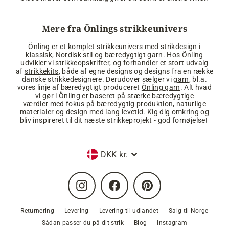
Mere fra Önlings strikkeunivers
Önling er et komplet strikkeunivers med strikdesign i
klassisk, Nordisk stil og bæredygtigt garn. Hos Önling
udvikler vi
strikkeopskrifter
, og forhandler et stort udvalg
af
strikkekits
, både af egne designs og designs fra en række
danske strikkedesignere. Derudover sælger vi
garn
, bl.a.
vores linje af bæredygtigt produceret
Önling garn
. Alt hvad
vi gør i Önling er baseret på stærke
bæredygtige
værdier
med fokus på bæredygtig produktion, naturlige
materialer og design med lang levetid. Kig dig omkring og
bliv inspireret til dit næste strikkeprojekt - god fornøjelse!
Valuta
DKK kr.
Instagram
Facebook
Pinterest
Returnering
Levering
Levering til udlandet
Salg til Norge
Sådan passer du på dit strik
Blog
Instagram