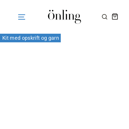
Fortsæt
til
indhold
Kurv
SØG HE
Kit med opskrift og garn