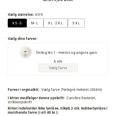
Normalpris
Tilbudspris
Vælg størrelse:
XS-S
XS-S
M-L
XL-2XL
3XL
Vælg dine farver:
Önling No 1 - merino og angora garn
6 stk
Vælg farve
Farver i orginalkit:
Vælg farve:
Perlegrå meleret (004m)
I kittet medfølger denne opskrift:
Caroline Sweater,
strikkeopskrift
Kittet indeholder ikke lynlåse, tilkøb 2 stk. kobberlynlåse i
matchende farve (i alt 40 kr.):