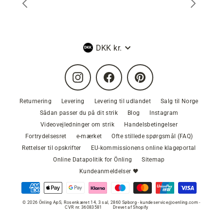
Valuta
DKK kr.
Instagram
Facebook
Pinterest
Returnering
Levering
Levering til udlandet
Salg til Norge
Sådan passer du på dit strik
Blog
Instagram
Videovejledninger om strik
Handelsbetingelser
Fortrydelsesret
e-mærket
Ofte stillede spørgsmål (FAQ)
Rettelser til opskrifter
EU-kommissionens online klageportal
Online Datapolitik for Önling
Sitemap
Kundeanmeldelser 🖤
© 2026 Önling ApS, Rosenkæret 14, 3 sal, 2860 Søborg - kundeservice@oenling.com -
CVR nr. 36083581
Drevet af Shopify