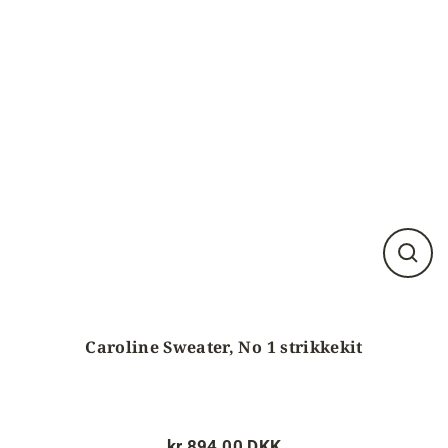
Luk
visnin
(esc)
Caroline Sweater, No 1 strikkekit
kr.894,00 DKK