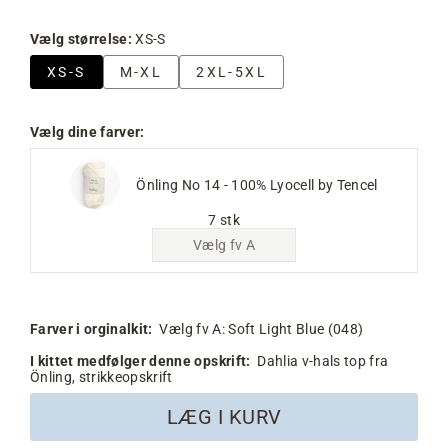
Vælg størrelse:
XS-S
XS-S
M-XL
2XL-5XL
Vælg dine farver:
Önling No 14 - 100% Lyocell by Tencel
7 stk
Vælg fv A
Farver i orginalkit:
Vælg fv A:
Soft Light Blue (048)
I kittet medfølger denne opskrift:
Dahlia v-hals top fra
Önling, strikkeopskrift
LÆG I KURV