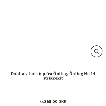
Luk
visnin
(esc)
Dahlia v-hals top fra Önling, Önling No 14
strikkekit
kr.368,00 DKK
Normalpris
Tilbudspris