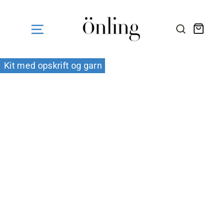
Fortsæt
til
indhold
Kurv
SØG HE
Kit med opskrift og garn