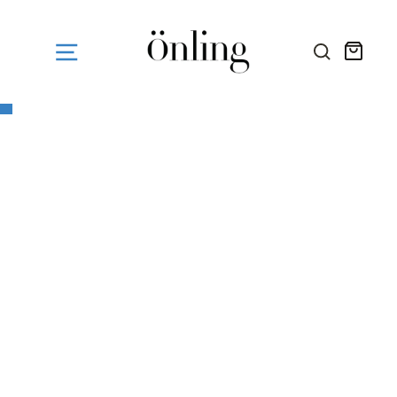
Fortsæt
til
indhold
Kurv
SØG HE