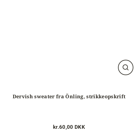
Luk
visnin
(esc)
Dervish sweater fra Önling, strikkeopskrift
kr.60,00 DKK
Normalpris