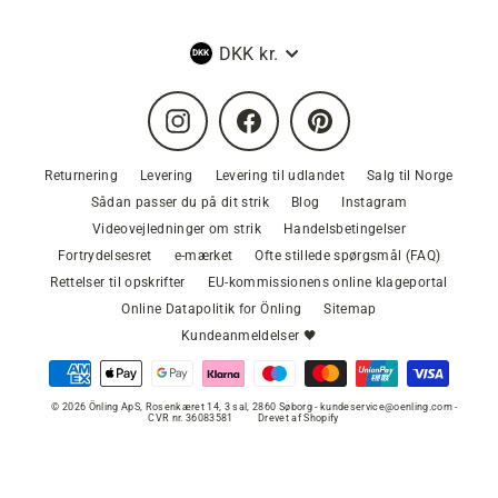
Valuta
DKK kr.
Instagram
Facebook
Pinterest
Returnering
Levering
Levering til udlandet
Salg til Norge
Sådan passer du på dit strik
Blog
Instagram
Videovejledninger om strik
Handelsbetingelser
Fortrydelsesret
e-mærket
Ofte stillede spørgsmål (FAQ)
Rettelser til opskrifter
EU-kommissionens online klageportal
Online Datapolitik for Önling
Sitemap
Kundeanmeldelser 🖤
© 2026 Önling ApS, Rosenkæret 14, 3 sal, 2860 Søborg - kundeservice@oenling.com -
CVR nr. 36083581
Drevet af Shopify