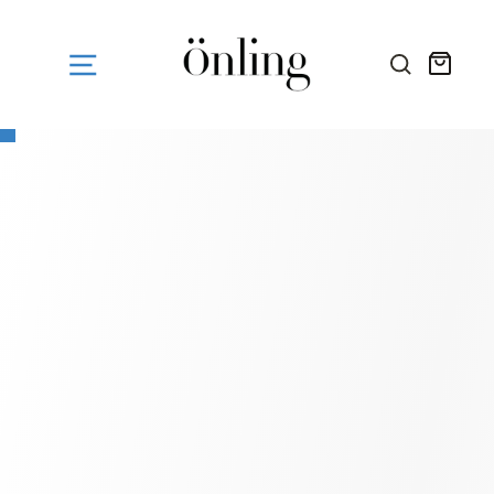
Fortsæt
til
indhold
Kurv
SØG HE