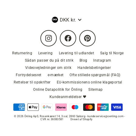
Valuta
DKK kr.
Instagram
Facebook
Pinterest
Returnering
Levering
Levering til udlandet
Salg til Norge
Sådan passer du på dit strik
Blog
Instagram
Videovejledninger om strik
Handelsbetingelser
Fortrydelsesret
e-mærket
Ofte stillede spørgsmål (FAQ)
Rettelser til opskrifter
EU-kommissionens online klageportal
Online Datapolitik for Önling
Sitemap
Kundeanmeldelser 🖤
© 2026 Önling ApS, Rosenkæret 14, 3 sal, 2860 Søborg - kundeservice@oenling.com -
CVR nr. 36083581
Drevet af Shopify