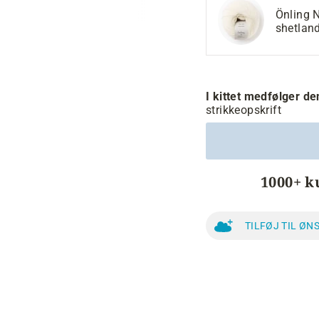
Önling 
shetlan
I kittet medfølger d
strikkeopskrift
1000+ k
TILFØJ TIL ØN