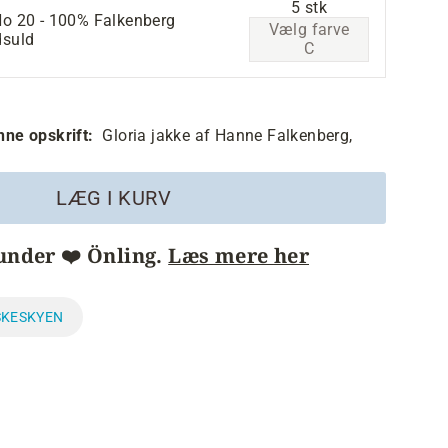
5 stk
No 20 - 100% Falkenberg
Vælg farve
dsuld
C
enne opskrift:
Gloria jakke af Hanne Falkenberg,
LÆG I KURV
under ❤️ Önling.
Læs mere her
SKESKYEN