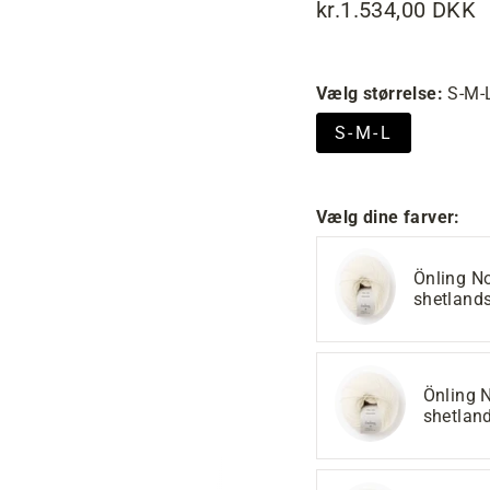
kr.1.534,00 DKK
Normalpris
Tilbudspris
Vælg størrelse:
S-M-
S-M-L
Vælg dine farver:
Önling N
shetland
Önling 
shetlan