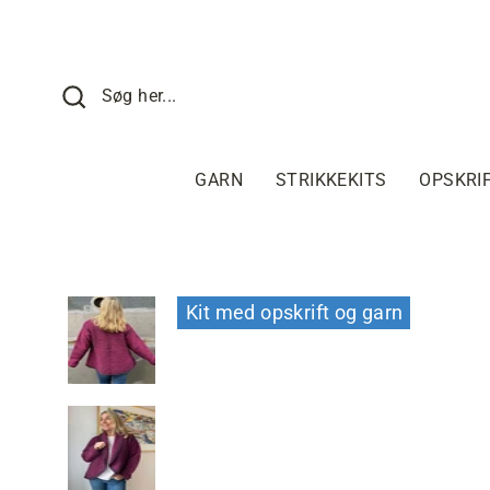
Fortsæt
til
indhold
SØG HER
Søg her...
GARN
STRIKKEKITS
OPSKRI
Kit med opskrift og garn