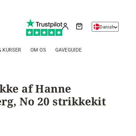
Kurv
Log ind
Danish
& KURSER
OM OS
GAVEGUIDE
akke af Hanne
rg, No 20 strikkekit