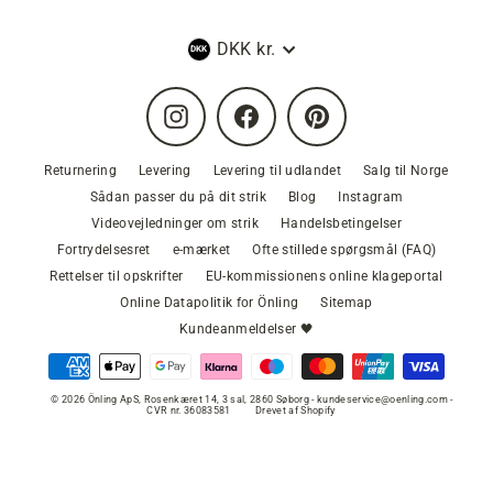
Valuta
DKK kr.
Instagram
Facebook
Pinterest
Returnering
Levering
Levering til udlandet
Salg til Norge
Sådan passer du på dit strik
Blog
Instagram
Videovejledninger om strik
Handelsbetingelser
Fortrydelsesret
e-mærket
Ofte stillede spørgsmål (FAQ)
Rettelser til opskrifter
EU-kommissionens online klageportal
Online Datapolitik for Önling
Sitemap
Kundeanmeldelser 🖤
© 2026 Önling ApS, Rosenkæret 14, 3 sal, 2860 Søborg - kundeservice@oenling.com -
CVR nr. 36083581
Drevet af Shopify