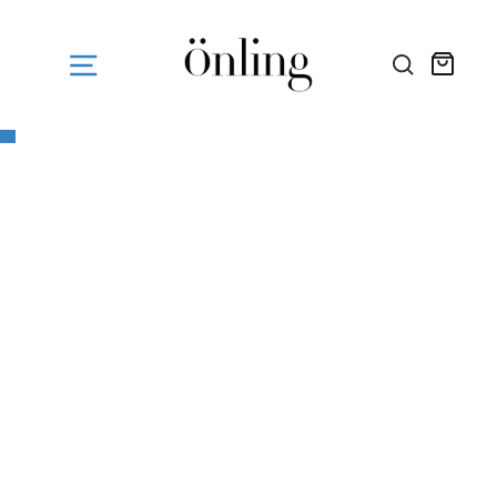
Fortsæt
til
indhold
Kurv
SØG HE