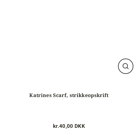
Luk
visnin
(esc)
Katrines Scarf, strikkeopskrift
kr.40,00 DKK
Normalpris