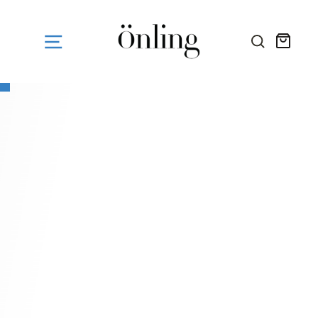
Fortsæt
til
indhold
Kurv
SØG HE