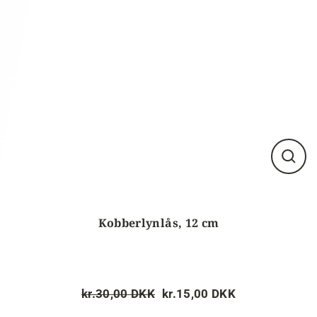
Luk
visnin
(esc)
Kobberlynlås, 12 cm
kr.30,00 DKK
kr.15,00 DKK
Normalpris
Tilbudspris