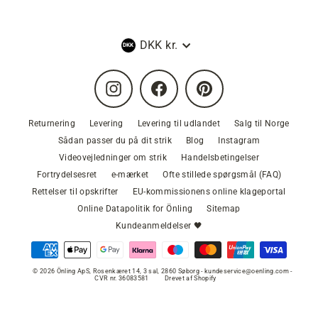
Valuta
DKK kr.
Instagram
Facebook
Pinterest
Returnering
Levering
Levering til udlandet
Salg til Norge
Sådan passer du på dit strik
Blog
Instagram
Videovejledninger om strik
Handelsbetingelser
Fortrydelsesret
e-mærket
Ofte stillede spørgsmål (FAQ)
Rettelser til opskrifter
EU-kommissionens online klageportal
Online Datapolitik for Önling
Sitemap
Kundeanmeldelser 🖤
© 2026 Önling ApS, Rosenkæret 14, 3 sal, 2860 Søborg - kundeservice@oenling.com -
CVR nr. 36083581
Drevet af Shopify