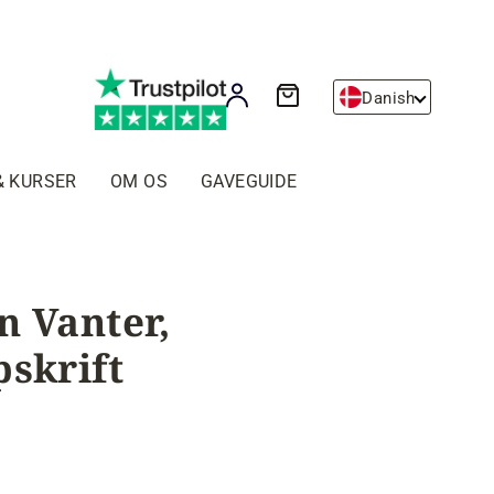
Kurv
Log ind
Danish
& KURSER
OM OS
GAVEGUIDE
n Vanter,
pskrift