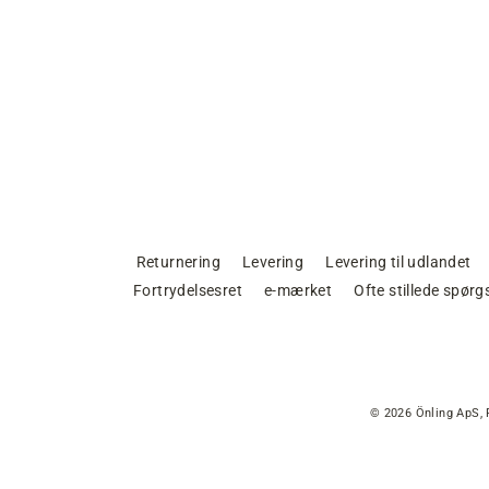
Returnering
Levering
Levering til udlandet
Fortrydelsesret
e-mærket
Ofte stillede spør
© 2026 Önling ApS, 