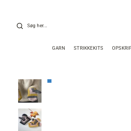
Fortsæt
til
indhold
SØG HER
Søg her...
GARN
STRIKKEKITS
OPSKRI