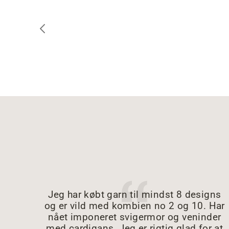
Jeg har købt garn til mindst 8 designs
og er vild med kombien no 2 og 10. Har
nået imponeret svigermor og veninder
med cardigans. Jeg er rigtig glad for at