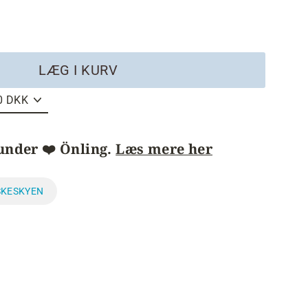
LÆG I KURV
under ❤️ Önling.
Læs mere her
SKESKYEN