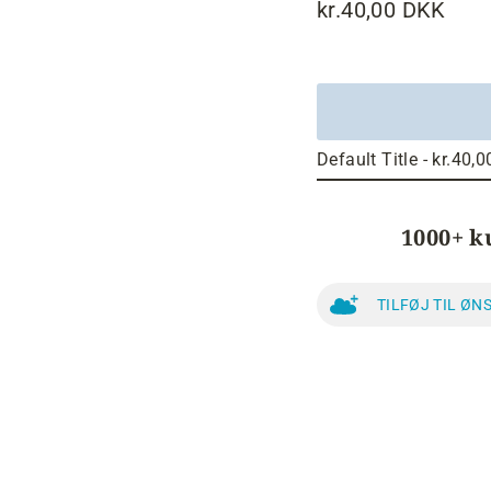
kr.40,00 DKK
Normalpris
1000+ k
TILFØJ TIL ØN