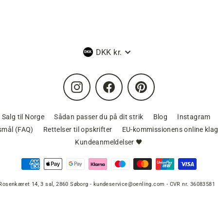
Valuta
DKK kr.
Instagram
Facebook
Pinterest
Salg til Norge
Sådan passer du på dit strik
Blog
Instagram
gsmål (FAQ)
Rettelser til opskrifter
EU-kommissionens online klag
Kundeanmeldelser 🖤
Rosenkæret 14, 3 sal, 2860 Søborg - kundeservice@oenling.com - CVR nr. 36083581