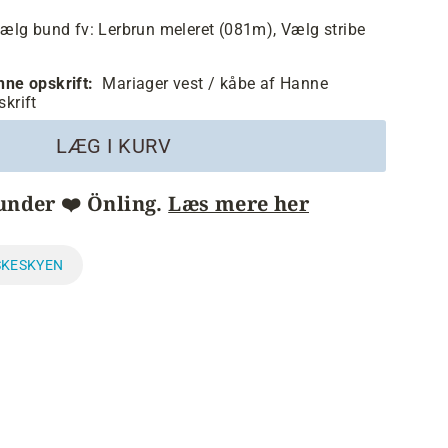
ælg bund fv:
Lerbrun meleret (081m),
Vælg stribe
enne opskrift:
Mariager vest / kåbe af Hanne
skrift
LÆG I KURV
under ❤️ Önling.
Læs mere her
SKESKYEN