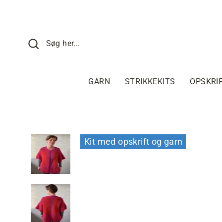
Fortsæt
til
indhold
SØG HER
Søg her...
GARN
STRIKKEKITS
OPSKRI
Kit med opskrift og garn