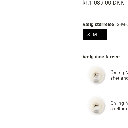
kr.1.089,00 DKK
Normalpris
Tilbudspris
Vælg størrelse:
S-M-
S-M-L
Vælg dine farver:
Önling 
shetlan
Önling 
shetlan