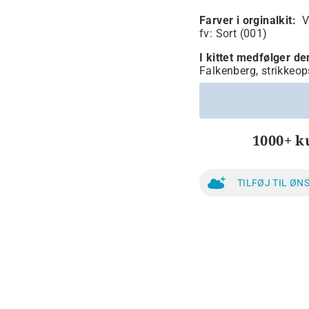
Farver i orginalkit:
V
fv:
Sort (001)
I kittet medfølger d
Falkenberg, strikkeop
1000+ k
TILFØJ TIL ØN