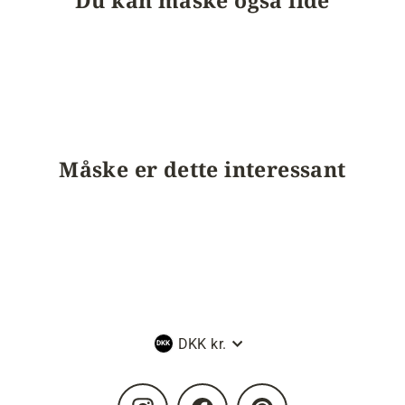
Du kan måske også lide
Måske er dette interessant
Valuta
DKK kr.
Instagram
Facebook
Pinterest