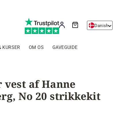
Kurv
Log ind
Danish
& KURSER
OM OS
GAVEGUIDE
 vest af Hanne
rg, No 20 strikkekit