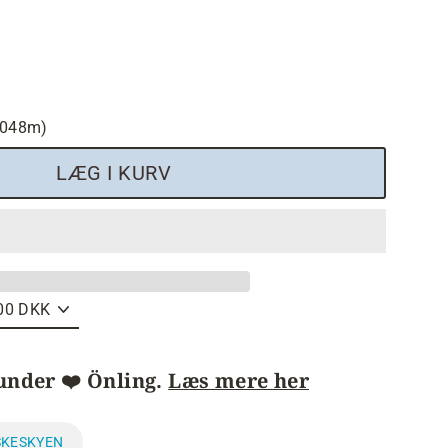
 (048m)
LÆG I KURV
under ❤️ Önling.
Læs mere her
SKESKYEN