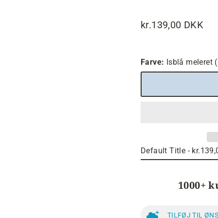
kr.139,00 DKK
Normalpris
Farve:
Isblå meleret
1000+ k
TILFØJ TIL ØN