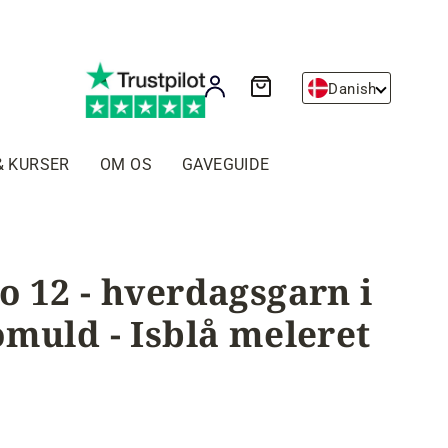
Kurv
Log ind
Danish
& KURSER
OM OS
GAVEGUIDE
o 12 - hverdagsgarn i
omuld - Isblå meleret