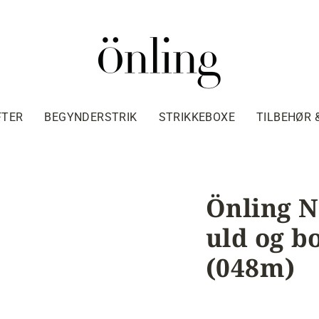
FTER
BEGYNDERSTRIK
STRIKKEBOXE
TILBEHØR 
Önling N
uld og b
(048m)