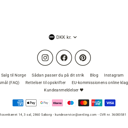
Valuta
DKK kr.
Instagram
Facebook
Pinterest
Salg til Norge
Sådan passer du på dit strik
Blog
Instagram
gsmål (FAQ)
Rettelser til opskrifter
EU-kommissionens online klag
Kundeanmeldelser 🖤
Rosenkæret 14, 3 sal, 2860 Søborg - kundeservice@oenling.com - CVR nr. 36083581