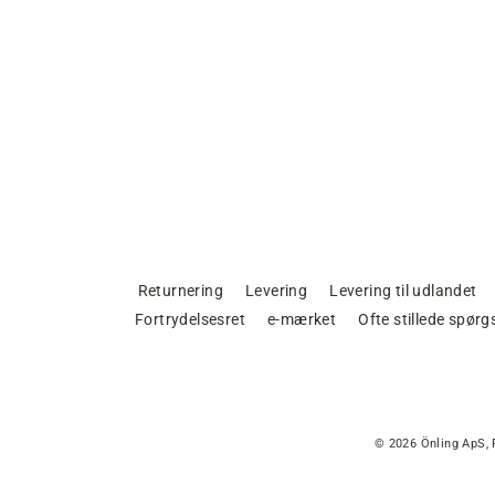
Returnering
Levering
Levering til udlandet
Fortrydelsesret
e-mærket
Ofte stillede spør
© 2026 Önling ApS, 