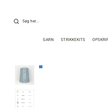
Fortsæt
til
indhold
SØG HER
Søg her...
GARN
STRIKKEKITS
OPSKRI