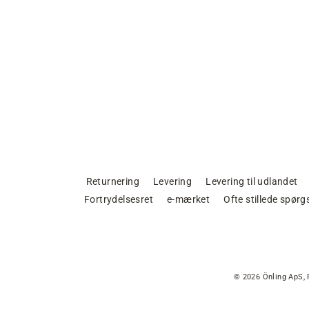
Returnering
Levering
Levering til udlandet
Fortrydelsesret
e-mærket
Ofte stillede spør
© 2026 Önling ApS, 