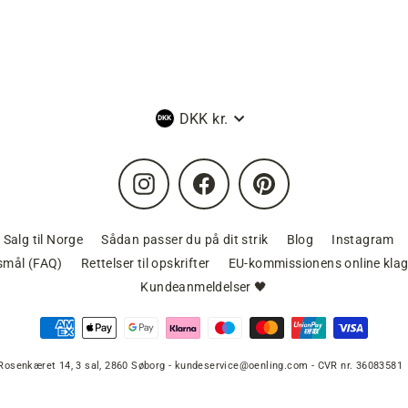
Valuta
DKK kr.
Instagram
Facebook
Pinterest
Salg til Norge
Sådan passer du på dit strik
Blog
Instagram
gsmål (FAQ)
Rettelser til opskrifter
EU-kommissionens online klag
Kundeanmeldelser 🖤
Rosenkæret 14, 3 sal, 2860 Søborg - kundeservice@oenling.com - CVR nr. 36083581