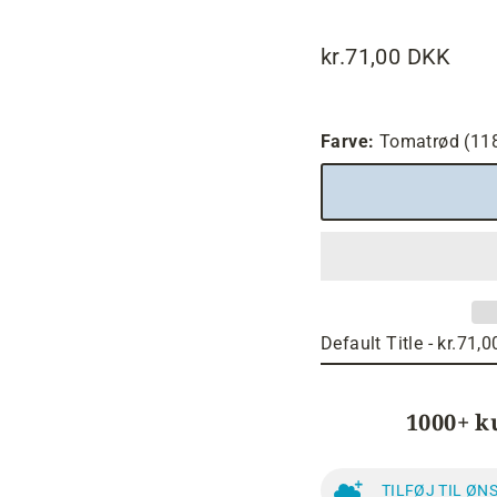
kr.71,00 DKK
Normalpris
Farve:
Tomatrød (11
1000+ k
TILFØJ TIL ØN