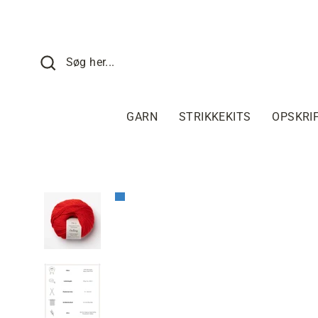
Fortsæt
til
indhold
SØG HER
Søg her...
GARN
STRIKKEKITS
OPSKRI