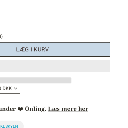
8)
LÆG I KURV
under ❤️ Önling.
Læs mere her
SKESKYEN