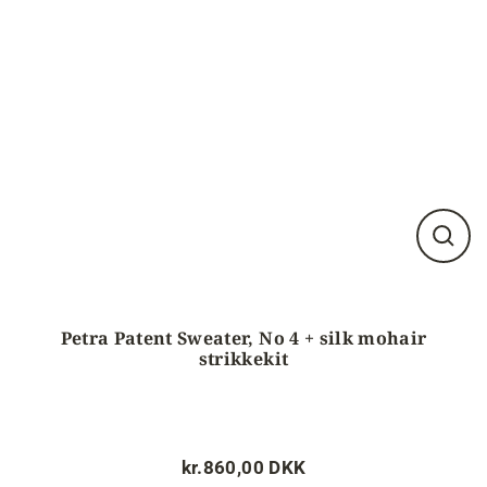
Luk
visnin
(esc)
Petra Patent Sweater, No 4 + silk mohair
strikkekit
kr.860,00 DKK
Normalpris
Tilbudspris