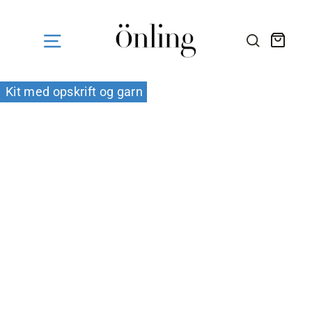
Fortsæt
til
indhold
Kurv
SØG HE
Kit med opskrift og garn