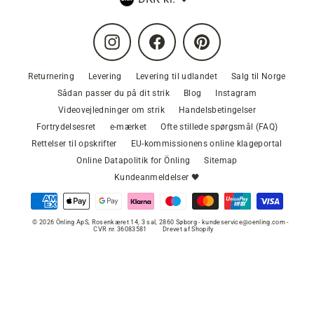
Instagram
Facebook
Pinterest
Returnering
Levering
Levering til udlandet
Salg til Norge
Sådan passer du på dit strik
Blog
Instagram
Videovejledninger om strik
Handelsbetingelser
Fortrydelsesret
e-mærket
Ofte stillede spørgsmål (FAQ)
Rettelser til opskrifter
EU-kommissionens online klageportal
Online Datapolitik for Önling
Sitemap
Kundeanmeldelser 🖤
© 2026 Önling ApS, Rosenkæret 14, 3 sal, 2860 Søborg - kundeservice@oenling.com -
CVR nr. 36083581
Drevet af Shopify
VÆLG FARVE