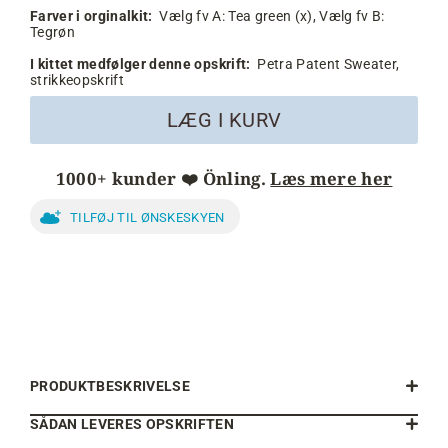
Farver i orginalkit:
Vælg fv A:
Tea green (x),
Vælg fv B:
Tegrøn
I kittet medfølger denne opskrift:
Petra Patent Sweater,
strikkeopskrift
LÆG I KURV
1000+ kunder ❤️ Önling.
Læs mere her
TILFØJ TIL ØNSKESKYEN
PRODUKTBESKRIVELSE
SÅDAN LEVERES OPSKRIFTEN