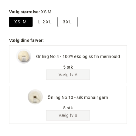
Vælg størrelse:
XS-M
XS-M
L-2XL
3XL
Vælg dine farver:
Önling No 4 - 100% økologisk fin merinould
5 stk
Vælg fv A
Önling No 10 - silk mohair garn
5 stk
Vælg fv B