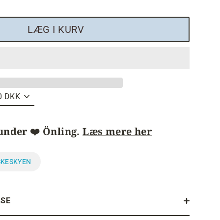
LÆG I KURV
under ❤️ Önling.
Læs mere her
SKESKYEN
LSE