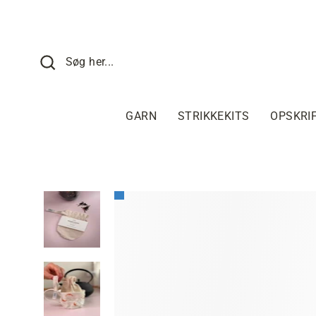
Fortsæt
til
indhold
SØG HER
Søg her...
GARN
STRIKKEKITS
OPSKRI