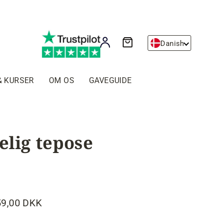
Kurv
Log ind
Danish
& KURSER
OM OS
GAVEGUIDE
lig tepose
59,00 DKK