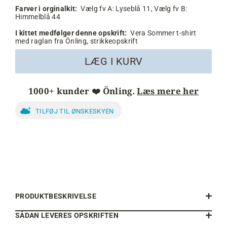
Farver i orginalkit:
Vælg fv A:
Lyseblå 11,
Vælg fv B:
Himmelblå 44
I kittet medfølger denne opskrift:
Vera Sommer t-shirt
med raglan fra Önling, strikkeopskrift
LÆG I KURV
1000+ kunder ❤️ Önling.
Læs mere her
TILFØJ TIL ØNSKESKYEN
PRODUKTBESKRIVELSE
SÅDAN LEVERES OPSKRIFTEN