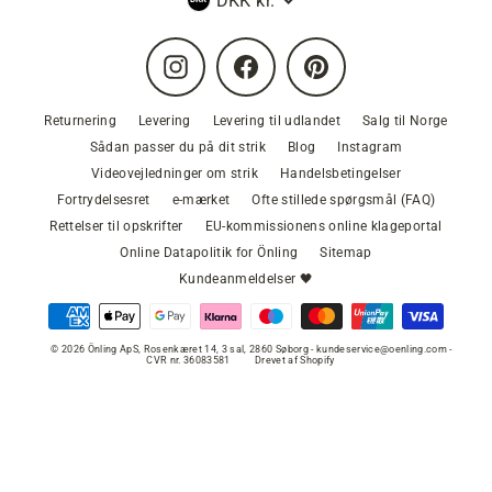
DKK kr.
Instagram
Facebook
Pinterest
Returnering
Levering
Levering til udlandet
Salg til Norge
Sådan passer du på dit strik
Blog
Instagram
Videovejledninger om strik
Handelsbetingelser
Fortrydelsesret
e-mærket
Ofte stillede spørgsmål (FAQ)
Rettelser til opskrifter
EU-kommissionens online klageportal
Online Datapolitik for Önling
Sitemap
Kundeanmeldelser 🖤
© 2026 Önling ApS, Rosenkæret 14, 3 sal, 2860 Søborg - kundeservice@oenling.com -
CVR nr. 36083581
Drevet af Shopify
VÆLG FARVE