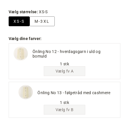
Vælg størrelse:
XS-S
XS-S
M-3XL
Vælg dine farver:
Önling No 12 - hverdagsgarn i uld og
bomuld
1 stk
Vælg fv A
Önling No 13 - følgetråd med cashmere
1 stk
Vælg fv B