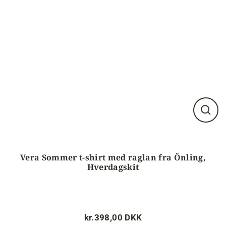
Luk
visnin
(esc)
Vera Sommer t-shirt med raglan fra Önling,
Hverdagskit
kr.398,00 DKK
Normalpris
Tilbudspris