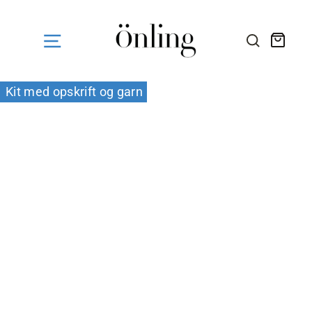
Fortsæt
til
indhold
Kurv
SØG HE
Kit med opskrift og garn