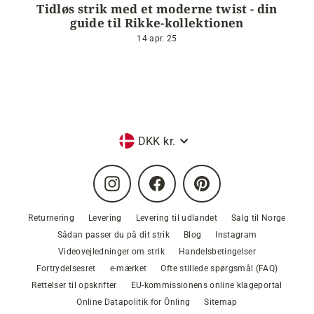
Tidløs strik med et moderne twist - din
guide til Rikke-kollektionen
14 apr. 25
Valuta
DKK kr.
Instagram
Facebook
Pinterest
Returnering
Levering
Levering til udlandet
Salg til Norge
Sådan passer du på dit strik
Blog
Instagram
Videovejledninger om strik
Handelsbetingelser
Fortrydelsesret
e-mærket
Ofte stillede spørgsmål (FAQ)
Rettelser til opskrifter
EU-kommissionens online klageportal
Online Datapolitik for Önling
Sitemap