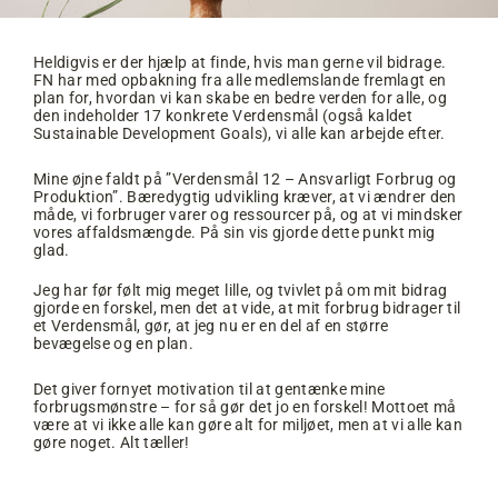
Heldigvis er der hjælp at finde, hvis man gerne vil bidrage.
FN har med opbakning fra alle medlemslande fremlagt en
plan for, hvordan vi kan skabe en bedre verden for alle, og
den indeholder 17 konkrete Verdensmål (også kaldet
Sustainable Development Goals), vi alle kan arbejde efter.
Mine øjne faldt på ”Verdensmål 12 – Ansvarligt Forbrug og
Produktion”. Bæredygtig udvikling kræver, at vi ændrer den
måde, vi forbruger varer og ressourcer på, og at vi mindsker
vores affaldsmængde. På sin vis gjorde dette punkt mig
glad.
Jeg har før følt mig meget lille, og tvivlet på om mit bidrag
gjorde en forskel, men det at vide, at mit forbrug bidrager til
et Verdensmål, gør, at jeg nu er en del af en større
bevægelse og en plan.
Det giver fornyet motivation til at gentænke mine
forbrugsmønstre – for så gør det jo en forskel! Mottoet må
være at vi ikke alle kan gøre alt for miljøet, men at vi alle kan
gøre noget. Alt tæller!