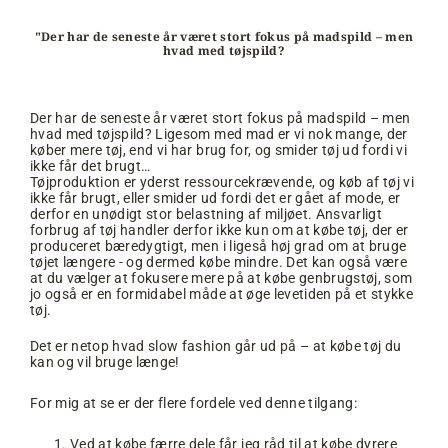
"Der har de seneste år været stort fokus på madspild – men
hvad med tøjspild?
Der har de seneste år været stort fokus på madspild – men
hvad med tøjspild? Ligesom med mad er vi nok mange, der
køber mere tøj, end vi har brug for, og smider tøj ud fordi vi
ikke får det brugt…
Tøjproduktion er yderst ressourcekrævende, og køb af tøj vi
ikke får brugt, eller smider ud fordi det er gået af mode, er
derfor en unødigt stor belastning af miljøet. Ansvarligt
forbrug af tøj handler derfor ikke kun om at købe tøj, der er
produceret bæredygtigt, men i ligeså høj grad om at bruge
tøjet længere - og dermed købe mindre. Det kan også være
at du vælger at fokusere mere på at købe genbrugstøj, som
jo også er en formidabel måde at øge levetiden på et stykke
tøj.
Det er netop hvad slow fashion går ud på – at købe tøj du
kan og vil bruge længe!
For mig at se er der flere fordele ved denne tilgang:
Ved at købe færre dele får jeg råd til at købe dyrere