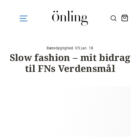
Fortsæt
til
indhold
Kurv
SØG HE
Bæredygtighed
·
05 jan. 18
Slow fashion – mit bidrag
til FNs Verdensmål