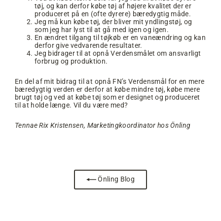
tøj, og kan derfor købe tøj af højere kvalitet der er
produceret på en (ofte dyrere) bæredygtig måde.
Jeg må kun købe tøj, der bliver mit yndlingstøj, og
som jeg har lyst til at gå med igen og igen.
En ændret tilgang til tøjkøb er en vaneændring og kan
derfor give vedvarende resultater.
Jeg bidrager til at opnå Verdensmålet om ansvarligt
forbrug og produktion.
En del af mit bidrag til at opnå FN’s Verdensmål for en mere
bæredygtig verden er derfor at købe mindre tøj, købe mere
brugt tøj og ved at købe tøj som er designet og produceret
til at holde længe. Vil du være med?
Tennae Rix Kristensen, Marketingkoordinator hos Önling
Önling Blog