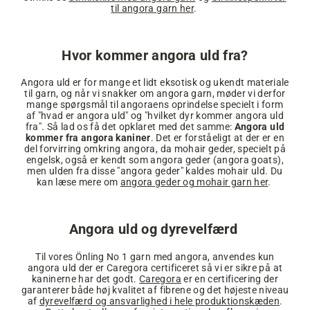
til angora garn her
.
Hvor kommer angora uld fra?
Angora uld er for mange et lidt eksotisk og ukendt materiale
til garn, og når vi snakker om angora garn, møder vi derfor
mange spørgsmål til angoraens oprindelse specielt i form
af "hvad er angora uld" og "hvilket dyr kommer angora uld
fra". Så lad os få det opklaret med det samme:
Angora uld
kommer fra angora kaniner
. Det er forståeligt at der er en
del forvirring omkring angora, da mohair geder, specielt på
engelsk, også er kendt som angora geder (angora goats),
men ulden fra disse "angora geder" kaldes mohair uld. Du
kan læse mere om
angora geder og mohair garn her
.
Angora uld og dyrevelfærd
Til vores Önling No 1 garn med angora, anvendes kun
angora uld der er Caregora certificeret så vi er sikre på at
kaninerne har det godt.
Caregora
er en certificering der
garanterer både høj kvalitet af fibrene og det højeste niveau
af
dyrevelfærd og ansvarlighed i hele produktionskæden
.