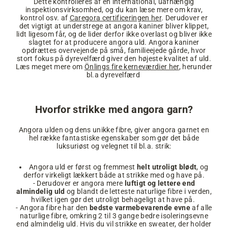
Dette kontrolleres af en international, uafhængig
inspektionsvirksomhed, og du kan læse mere om krav,
kontrol osv. af
Caregora certificeringen her
. Derudover er
det vigtigt at understrege at angora kaniner bliver klippet,
lidt ligesom får, og de lider derfor ikke overlast og bliver ikke
slagtet for at producere angora uld. Angora kaniner
opdrættes overvejende på små, familieejede gårde, hvor
stort fokus på dyrevelfærd giver den højeste kvalitet af uld.
Læs meget mere om
Önlings fire kerneværdier her
, herunder
bl.a dyrevelfærd
Hvorfor strikke med angora garn?
Angora ulden og dens unikke fibre, giver angora garnet en
hel række fantastiske egenskaber som gør det både
luksuriøst og velegnet til bl.a. strik:
Angora uld er først og fremmest
helt utroligt blødt
, og
derfor virkeligt lækkert både at strikke med og have på.
- Derudover er angora mere
luftigt og lettere end
almindelig uld
og blandt de letteste naturlige fibre i verden,
hvilket igen gør det utroligt behageligt at have på.
- Angora fibre har den
bedste varmebevarende evne
af alle
naturlige fibre, omkring 2 til 3 gange bedre isoleringsevne
end almindelig uld. Hvis du vil strikke en sweater, der holder