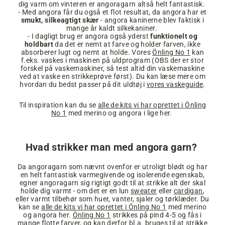
dig varm om vinteren er angoragarn altså helt fantastisk.
- Med angora får du også et flot resultat, da angora har et
smukt, silkeagtigt skær
- angora kaninerne blev faktisk i
mange år kaldt silkekaniner.
- I dagligt brug er angora også yderst
funktionelt og
holdbart
da det er nemt at farve og holder farven, ikke
absorberer lugt og nemt at holde. Vores
Önling No 1
kan
f.eks. vaskes i maskinen på uldprogram (OBS der er stor
forskel på vaskemaskiner, så test altid din vaskemaskine
ved at vaske en strikkeprøve først). Du kan læse mere om
hvordan du bedst passer på dit uldtøj i
vores vaskeguide
.
Til inspiration kan du se
alle de kits vi har oprettet i Önling
No 1
med merino og angora i lige her.
Hvad strikker man med angora garn?
Da angoragarn som nævnt ovenfor er utroligt blødt og har
en helt fantastisk varmegivende og isolerende egenskab,
egner angoragarn sig rigtigt godt til at strikke alt der skal
holde dig varmt - om det er en lun
sweater
eller
cardigan
,
eller varmt tilbehør som huer, vanter, sjaler og tørklæder. Du
kan se
alle de kits vi har oprettet i Önling No 1
med merino
og angora her.
Önling No 1
strikkes på pind 4-5 og fås i
mange flotte farver, og kan derfor bl.a. bruges til at strikke