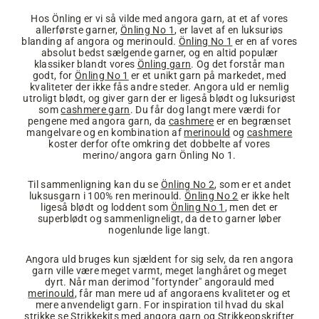
Hos Önling er vi så vilde med angora garn, at et af vores
allerførste garner,
Önling No 1
, er lavet af en luksuriøs
blanding af angora og merinould.
Önling No 1
er en af vores
absolut bedst sælgende garner, og en altid populær
klassiker blandt vores
Önling garn
. Og det forstår man
godt, for
Önling No 1
er et unikt garn på markedet, med
kvaliteter der ikke fås andre steder. Angora uld er nemlig
utroligt blødt, og giver garn der er ligeså blødt og luksuriøst
som
cashmere garn
. Du får dog langt mere værdi for
pengene med angora garn, da
cashmere
er en begrænset
mangelvare og en kombination af
merinould
og
cashmere
koster derfor ofte omkring det dobbelte af vores
merino/angora garn Önling No 1.
Til sammenligning kan du se
Önling No 2
, som er et andet
luksusgarn i 100% ren merinould.
Önling No 2
er ikke helt
ligeså blødt og loddent som
Önling No 1
, men det er
superblødt og sammenligneligt, da de to garner løber
nogenlunde lige langt.
Angora uld bruges kun sjældent for sig selv, da ren angora
garn ville være meget varmt, meget langhåret og meget
dyrt. Når man derimod "fortynder" angorauld med
merinould
, får man mere ud af angoraens kvaliteter og et
mere anvendeligt garn. For inspiration til hvad du skal
strikke se
Strikkekits med angora garn
og
Strikkeopskrifter