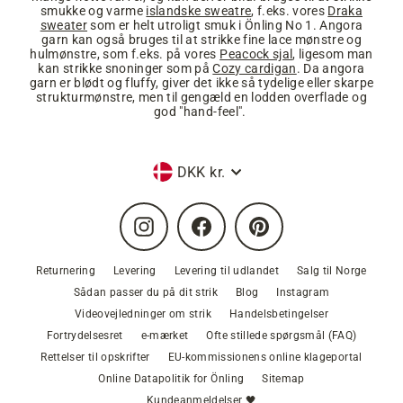
smukke og varme
islandske sweatre
, f.eks. vores
Draka
sweater
som er helt utroligt smuk i Önling No 1. Angora
garn kan også bruges til at strikke fine lace mønstre og
hulmønstre, som f.eks. på vores
Peacock sjal
, ligesom man
kan strikke snoninger som på
Cozy cardigan
. Da angora
garn er blødt og fluffy, giver det ikke så tydelige eller skarpe
strukturmønstre, men til gengæld en lodden overflade og
god "hand-feel".
Valuta
DKK kr.
Instagram
Facebook
Pinterest
Returnering
Levering
Levering til udlandet
Salg til Norge
Sådan passer du på dit strik
Blog
Instagram
Videovejledninger om strik
Handelsbetingelser
Fortrydelsesret
e-mærket
Ofte stillede spørgsmål (FAQ)
Rettelser til opskrifter
EU-kommissionens online klageportal
Online Datapolitik for Önling
Sitemap
Kundeanmeldelser 🖤