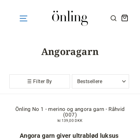
Fortsæt
til
indhold
Kurv
SØG HE
Angoragarn
Sortér
☰ Filter By
Önling No 1 - merino og angora garn - Råhvid
(007)
kr.139,00 DKK
Angora garn giver ultrablød luksus