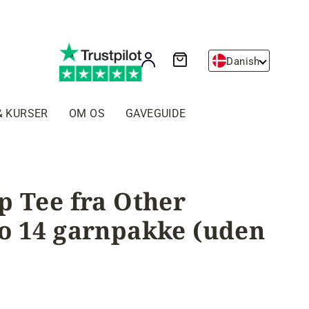
Kurv
Log ind
Danish
& KURSER
OM OS
GAVEGUIDE
p Tee fra Other
o 14 garnpakke (uden