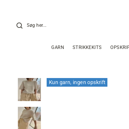
Fortsæt
til
indhold
SØG HER
Søg her...
GARN
STRIKKEKITS
OPSKRI
Kun garn, ingen opskrift