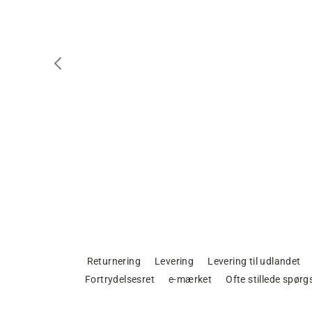
Returnering
Levering
Levering til udlandet
Fortrydelsesret
e-mærket
Ofte stillede spør