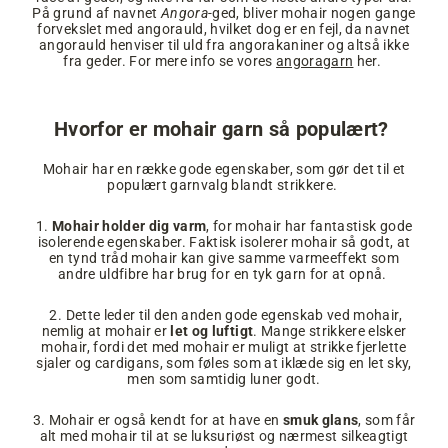
På grund af navnet
Angora-
ged, bliver mohair nogen gange
forvekslet med angorauld, hvilket dog er en fejl, da navnet
angorauld henviser til uld fra angorakaniner og altså ikke
fra geder. For mere info se vores
angoragarn
her.
Hvorfor er mohair garn så populært?
Mohair har en række gode egenskaber, som gør det til et
populært garnvalg blandt strikkere.
1.
Mohair holder dig varm
, for mohair har fantastisk gode
isolerende egenskaber. Faktisk isolerer mohair så godt, at
en tynd tråd mohair kan give samme varmeeffekt som
andre uldfibre har brug for en tyk garn for at opnå.
2. Dette leder til den anden gode egenskab ved mohair,
nemlig at mohair er
let og luftigt
. Mange strikkere elsker
mohair, fordi det med mohair er muligt at strikke fjerlette
sjaler og cardigans, som føles som at iklæde sig en let sky,
men som samtidig luner godt.
3. Mohair er også kendt for at have en
smuk glans
, som får
alt med mohair til at se luksuriøst og nærmest silkeagtigt