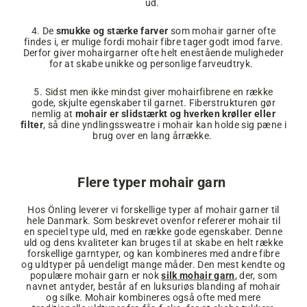
ud.
4. De
smukke og stærke farver
som mohair garner ofte
findes i, er mulige fordi mohair fibre tager godt imod farve.
Derfor giver mohairgarner ofte helt enestående muligheder
for at skabe unikke og personlige farveudtryk.
5. Sidst men ikke mindst giver mohairfibrene en række
gode, skjulte egenskaber til garnet. Fiberstrukturen gør
nemlig at
mohair er slidstærkt og hverken krøller eller
filter
, så dine yndlingssweatre i mohair kan holde sig pæne i
brug over en lang årrække.
Flere typer mohair garn
Hos Önling leverer vi forskellige typer af mohair garner til
hele Danmark. Som beskrevet ovenfor refererer mohair til
en speciel type uld, med en række gode egenskaber. Denne
uld og dens kvaliteter kan bruges til at skabe en helt række
forskellige garntyper, og kan kombineres med andre fibre
og uldtyper på uendeligt mange måder. Den mest kendte og
populære mohair garn er nok
silk mohair garn
, der, som
navnet antyder, består af en luksuriøs blanding af mohair
og silke. Mohair kombineres også ofte med mere