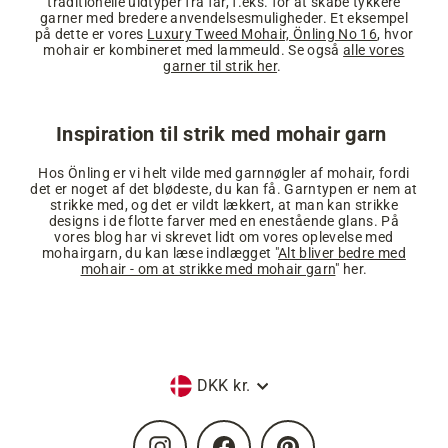
traditionelle uldtyper fra får, f.eks. for at skabe tykkere
garner med bredere anvendelsesmuligheder. Et eksempel
på dette er vores
Luxury Tweed Mohair, Önling No 16
, hvor
mohair er kombineret med lammeuld. Se også
alle vores
garner til strik her
.
Inspiration til strik med mohair garn
Hos Önling er vi helt vilde med garnnøgler af mohair, fordi
det er noget af det blødeste, du kan få. Garntypen er nem at
strikke med, og det er vildt lækkert, at man kan strikke
designs i de flotte farver med en enestående glans. På
vores blog har vi skrevet lidt om vores oplevelse med
mohairgarn, du kan læse indlægget "
Alt bliver bedre med
mohair - om at strikke med mohair garn
" her.
Valuta
DKK kr.
Instagram
Facebook
Pinterest