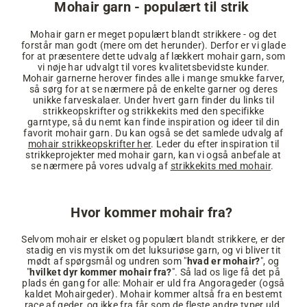
Mohair garn - populært til strik
Mohair garn er meget populært blandt strikkere - og det
forstår man godt (mere om det herunder). Derfor er vi glade
for at præsentere dette udvalg af lækkert mohair garn, som
vi nøje har udvalgt til vores kvalitetsbevidste kunder.
Mohair garnerne herover findes alle i mange smukke farver,
så sørg for at se nærmere på de enkelte garner og deres
unikke farveskalaer. Under hvert garn finder du links til
strikkeopskrifter og strikkekits med den specifikke
garntype, så du nemt kan finde inspiration og ideer til din
favorit mohair garn. Du kan også se det samlede udvalg af
mohair strikkeopskrifter her
. Leder du efter inspiration til
strikkeprojekter med mohair garn, kan vi også anbefale at
se nærmere på vores udvalg af
strikkekits med mohair
.
Hvor kommer mohair fra?
Selvom mohair er elsket og populært blandt strikkere, er der
stadig en vis mystik om det luksuriøse garn, og vi bliver tit
mødt af spørgsmål og undren som "
hvad er mohair?
", og
"
hvilket dyr kommer mohair fra?
". Så lad os lige få det på
plads én gang for alle: Mohair er uld fra Angorageder (også
kaldet Mohairgeder). Mohair kommer altså fra en bestemt
race af geder, og ikke fra får som de fleste andre typer uld.