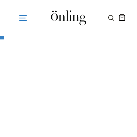
Fortsæt
til
indhold
Kurv
SØG HE