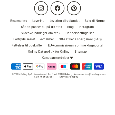
Instagram
Facebook
Pinterest
Returnering
Levering
Levering til udlandet
Salg til Norge
Sådan passer du på dit strik
Blog
Instagram
Videovejledninger om strik
Handelsbetingelser
Fortrydelsesret
e-mærket
Ofte stillede spørgsmål (FAQ)
Rettelser til opskrifter
EU-kommissionens online klageportal
Online Datapolitik for Önling
Sitemap
Kundeanmeldelser 🖤
© 2026 Önling ApS, Rosenkæret 14, 3 sal, 2860 Søborg - kundeservice@oenling.com -
CVR nr. 36083581
Drevet af Shopify
VÆLG FARVE