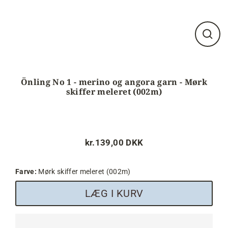
Luk
visnin
(esc)
Önling No 1 - merino og angora garn - Mørk
skiffer meleret (002m)
kr.139,00 DKK
Normalpris
Farve:
Mørk skiffer meleret (002m)
LÆG I KURV