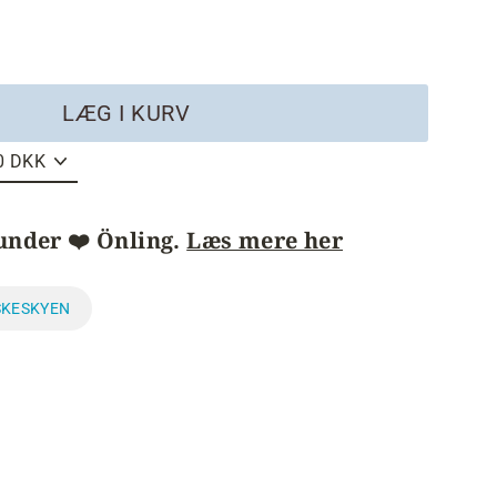
LÆG I KURV
under ❤️ Önling.
Læs mere her
SKESKYEN