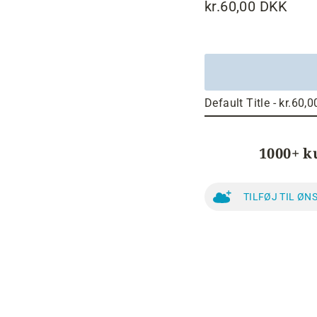
kr.60,00 DKK
Normalpris
1000+ k
TILFØJ TIL ØN