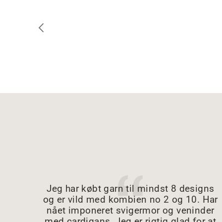
Jeg har købt garn til mindst 8 designs
og er vild med kombien no 2 og 10. Har
nået imponeret svigermor og veninder
med cardigans. Jeg er rigtig glad for at