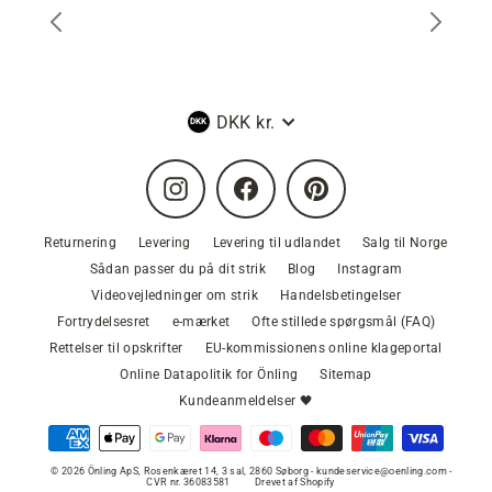
Valuta
DKK kr.
Instagram
Facebook
Pinterest
Returnering
Levering
Levering til udlandet
Salg til Norge
Sådan passer du på dit strik
Blog
Instagram
Videovejledninger om strik
Handelsbetingelser
Fortrydelsesret
e-mærket
Ofte stillede spørgsmål (FAQ)
Rettelser til opskrifter
EU-kommissionens online klageportal
Online Datapolitik for Önling
Sitemap
Kundeanmeldelser 🖤
© 2026 Önling ApS, Rosenkæret 14, 3 sal, 2860 Søborg - kundeservice@oenling.com -
CVR nr. 36083581
Drevet af Shopify