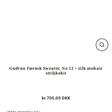
Luk
visnin
(esc)
Gudrun Færøsk Sweater, No 12 + silk mohair
strikkekit
kr.705,00 DKK
Normalpris
Tilbudspris