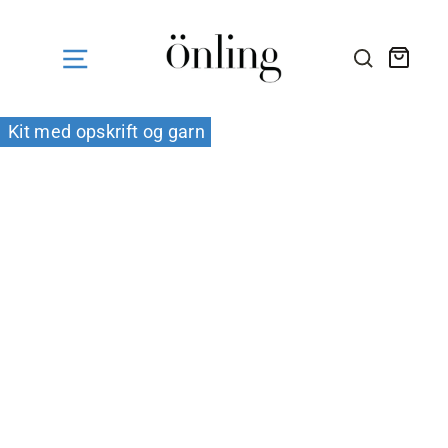
Fortsæt
til
indhold
Kurv
SØG HE
Kit med opskrift og garn