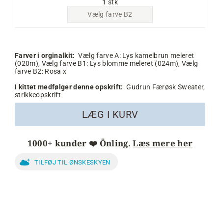
1 stk
Vælg farve B2
Farver i orginalkit:
Vælg farve A:
Lys kamelbrun meleret
(020m),
Vælg farve B1:
Lys blomme meleret (024m),
Vælg
farve B2:
Rosa x
I kittet medfølger denne opskrift:
Gudrun Færøsk Sweater,
strikkeopskrift
LÆG I KURV
1000+ kunder ❤️ Önling.
Læs mere her
TILFØJ TIL ØNSKESKYEN