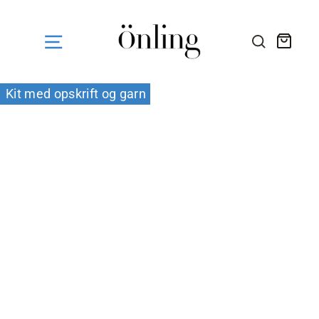
Fortsæt
til
indhold
Kurv
SØG HE
Kit med opskrift og garn