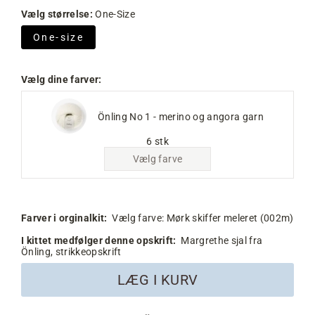
Vælg størrelse:
One-Size
One-size
Vælg dine farver:
Önling No 1 - merino og angora garn
6 stk
Vælg farve
Farver i orginalkit:
Vælg farve:
Mørk skiffer meleret (002m)
I kittet medfølger denne opskrift:
Margrethe sjal fra
Önling, strikkeopskrift
LÆG I KURV