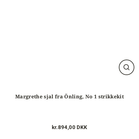
Luk
visnin
(esc)
Margrethe sjal fra Önling, No 1 strikkekit
kr.894,00 DKK
Normalpris
Tilbudspris