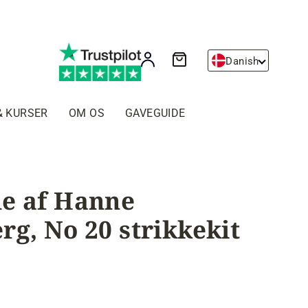
Kurv
Log ind
Danish
& KURSER
OM OS
GAVEGUIDE
e af Hanne
rg, No 20 strikkekit