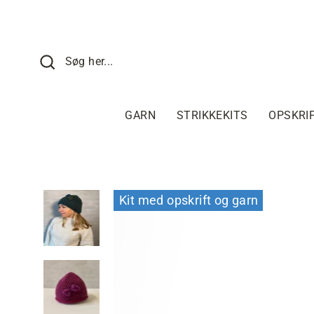
Fortsæt
til
indhold
SØG HER
Søg her...
GARN
STRIKKEKITS
OPSKRI
Kit med opskrift og garn