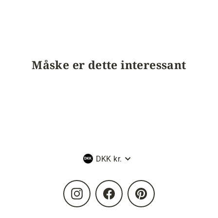
Måske er dette interessant
Valuta
DKK kr.
Instagram
Facebook
Pinterest