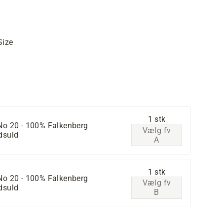
Size
1 stk
No 20 - 100% Falkenberg
Vælg fv
dsuld
A
1 stk
No 20 - 100% Falkenberg
Vælg fv
dsuld
B