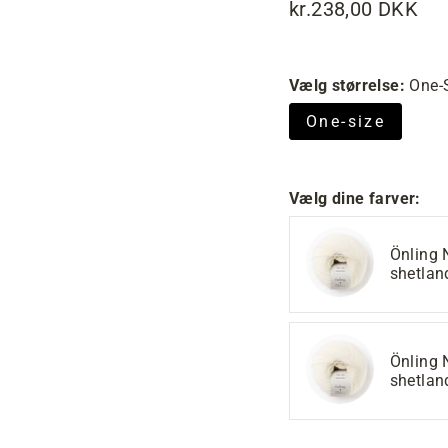
kr.238,00 DKK
Normalpris
Tilbudspris
Vælg størrelse:
One-
One-size
Vælg dine farver:
Önling 
shetlan
Önling 
shetlan