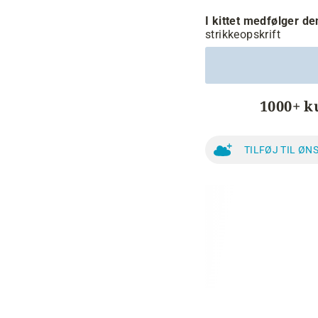
I kittet medfølger d
strikkeopskrift
1000+ k
TILFØJ TIL ØN