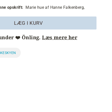
enne opskrift:
Marie hue af Hanne Falkenberg,
LÆG I KURV
under ❤️ Önling.
Læs mere her
SKESKYEN