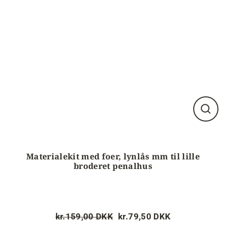
Luk
visnin
(esc)
Materialekit med foer, lynlås mm til lille
broderet penalhus
kr.159,00 DKK
kr.79,50 DKK
Normalpris
Tilbudspris