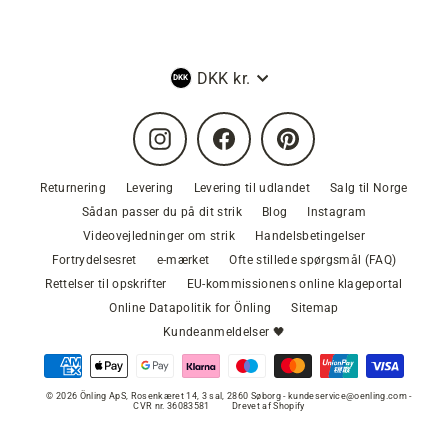
Valuta
DKK kr.
Instagram
Facebook
Pinterest
Returnering
Levering
Levering til udlandet
Salg til Norge
Sådan passer du på dit strik
Blog
Instagram
Videovejledninger om strik
Handelsbetingelser
Fortrydelsesret
e-mærket
Ofte stillede spørgsmål (FAQ)
Rettelser til opskrifter
EU-kommissionens online klageportal
Online Datapolitik for Önling
Sitemap
Kundeanmeldelser 🖤
© 2026 Önling ApS, Rosenkæret 14, 3 sal, 2860 Søborg - kundeservice@oenling.com -
CVR nr. 36083581
Drevet af Shopify