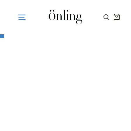
Fortsæt
til
indhold
Kurv
SØG HE