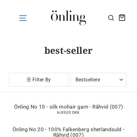
Fortsæt
til
indhold
Kurv
SØG HE
best-seller
Sortér
☰ Filter By
Önling No 10 - silk mohair garn - Råhvid (007)
kr.89,00 DKK
Önling No 20 - 100% Falkenberg shetlandsuld -
Råhvid (007)