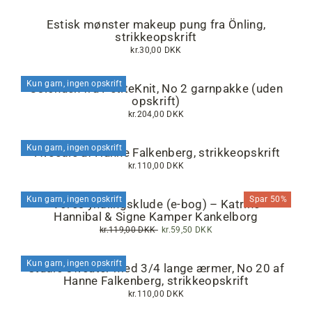
Estisk mønster makeup pung fra Önling,
strikkeopskrift
kr.30,00 DKK
Kun garn, ingen opskrift
Oslohuen fra PetiteKnit, No 2 garnpakke (uden
opskrift)
kr.204,00 DKK
Kun garn, ingen opskrift
Tweedie af Hanne Falkenberg, strikkeopskrift
kr.110,00 DKK
Kun garn, ingen opskrift
Spar 50%
Vores yndlingsklude (e-bog) – Katrine
Hannibal & Signe Kamper Kankelborg
Normalpris
kr.119,00 DKK
Tilbudspris
kr.59,50 DKK
Kun garn, ingen opskrift
Studio sweater med 3/4 lange ærmer, No 20 af
Hanne Falkenberg, strikkeopskrift
kr.110,00 DKK