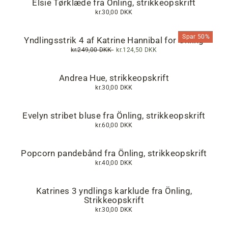
Elsie Tørklæde fra Önling, strikkeopskrift
kr.30,00 DKK
Spar 50%
Yndlingsstrik 4 af Katrine Hannibal for Önling
Normalpris
kr.249,00 DKK
Tilbudspris
kr.124,50 DKK
Andrea Hue, strikkeopskrift
kr.30,00 DKK
Evelyn stribet bluse fra Önling, strikkeopskrift
kr.60,00 DKK
Popcorn pandebånd fra Önling, strikkeopskrift
kr.40,00 DKK
Katrines 3 yndlings karklude fra Önling,
Strikkeopskrift
kr.30,00 DKK